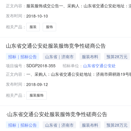
服装服饰成交公告一、采购人：山东省交通公安处地址：济南
正文内容：
济南高新技术产业开发区伯乐路190号联系方式：0531-67
发布时间：
2018-10-10
日四、成交日期：2018年10月10日五、采购方式：竞
相关产品：
服装
服饰
山东省交通公安处服装服饰竞争性磋商公告
招标｜招标公告
山东省｜济南市
服装布料
预算28万元
项目编号：
SDGP2018-355
招标单位：
山东省交通公安处
一、采购人：山东省交通公安处地址：济南市舜耕路19号联系
正文内容：
号联系方式：0531-67801606三、政府采购计划编号：2
发布时间：
2018-09-12
等：服装服饰分包情况：包号货物名称供应商资格要求本包
相关产品：
服装服饰
·山东省交通公安处服装服饰竞争性磋商公告
招标｜招标公告
山东省｜济南市
服装布料
预算28万元