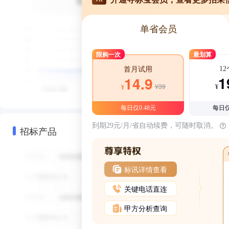
单省会员
限购一次
最划算
1
首月试用
1
14.9
¥39
¥
¥
每日仅0.48元
每日仅
到期29元/月/省自动续费，可随时取消。
招标产品
标讯详情查看
关键电话直连
甲方分析查询