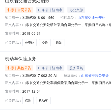
山东省交通公安处硒鼓
中标｜合同公告
山东省｜济南市
办公文教
项目编号：
SDGP2018-001-960
招标单位：
山东省交通公安处
山东省交通公安处硒鼓采购合同公示一、采购项目名称：硒鼓
正文内容：
东路20号数码康城1-509联系人：董飞联系方式：1310
发布时间：
2018-05-31
系方式：856931562、代理机构：山东省政府采购中心
相关产品：
公安处
交通
硒鼓
机动车保险服务
中标｜其他公告
山东省｜济南市
服务采购
项目编号：
SDGP2017-002-20-A1
招标单位：
山东省交通公安处
山东省交通公安处车辆保险采购合同公示一、采购项目名称：车
正文内容：
分公司地址：济南市泺源大街88号联系人：宋志强联系方式：1
发布时间：
2017-12-04
系人：庄新玲联系方式：856931562、代理机构：山
相关产品：
保险
机动车