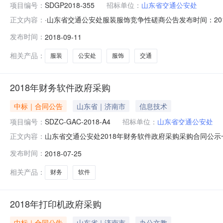
项目编号：
SDGP2018-355
招标单位：
山东省交通公安处
·山东省交通公安处服装服饰竞争性磋商公告发布时间：2018-0
正文内容：
区：山东省招标产品：服装所属行业：;其它服装;一、采购人
发布时间：
2018-09-11
府采购中心地址：济南高新技术产业开发区伯乐路190号联系方式
相关产品：
服装
公安处
服饰
交通
2018年财务软件政府采购
中标｜合同公告
山东省｜济南市
信息技术
项目编号：
SDZC-GAC-2018-A4
招标单位：
山东省交通公安处
山东省交通公安处2018年财务软件政府采购采购合同公示一
正文内容：
理信息技术有限公司地址：山东省济南市高新区牛旺工业园涵源
发布时间：
2018-07-25
公安处地址：济南市舜耕路19号联系人：庄新玲联系方式：
相关产品：
财务
软件
2018年打印机政府采购
中标｜合同公告
山东省｜济南市
办公文教