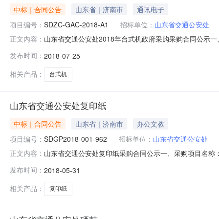
中标｜合同公告
山东省｜济南市
通讯电子
项目编号：
SDZC-GAC-2018-A1
招标单位：
山东省交通公安处
山东省交通公安处2018年台式机政府采购采购合同公示一、
正文内容：
码科技有限公司地址：济南市历下区龙奥西路1号银丰财富广场
发布时间：
2018-07-25
安处地址：济南市舜耕路19号联系人：庄新玲联系方式：8
相关产品：
台式机
山东省交通公安处复印纸
中标｜合同公告
山东省｜济南市
办公文教
项目编号：
SDGP2018-001-962
招标单位：
山东省交通公安处
山东省交通公安处复印纸采购合同公示一、采购项目名称：复
正文内容：
园庄东路20号数码康城1-509联系人：董飞联系方式：13
发布时间：
2018-05-31
玲联系方式：856931562、代理机构：山东省政府采购
相关产品：
复印纸