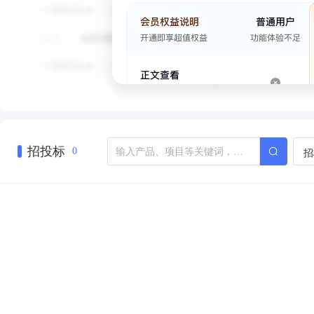
招投标
招
0