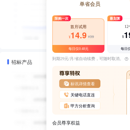
单省会员
限购一次
最划算
1
首月试用
1
14.9
¥39
¥
¥
每日仅0.48元
每日仅
到期29元/月/省自动续费，可随时取消。
招标产品
标讯详情查看
关键电话直连
甲方分析查询
会员尊享权益