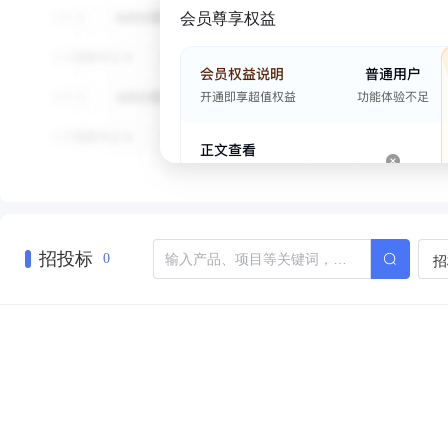
会员尊享权益
招投标
招
0