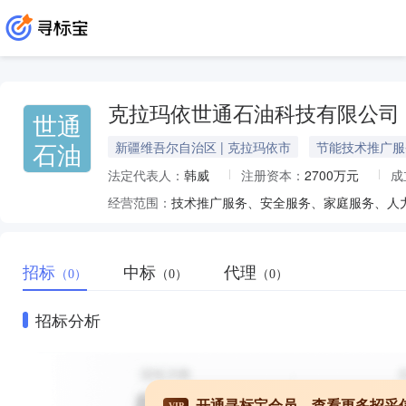
克拉玛依世通石油科技有限公司
世通
石油
新疆维吾尔自治区 | 克拉玛依市
节能技术推广服
法定代表人：
韩威
注册资本：
2700万元
成
经营范围：
招标
中标
代理
（0）
（0）
（0）
招标分析
开通寻标宝会员，查看更多招采
VIP