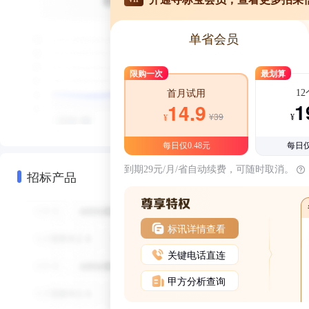
单省会员
限购一次
最划算
1
首月试用
1
14.9
¥39
¥
¥
每日仅0.48元
每日仅
到期29元/月/省自动续费，可随时取消。
招标产品
标讯详情查看
关键电话直连
甲方分析查询