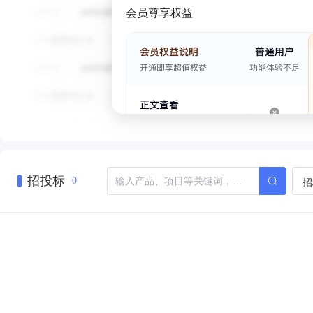
会员尊享权益
招投标
招
0