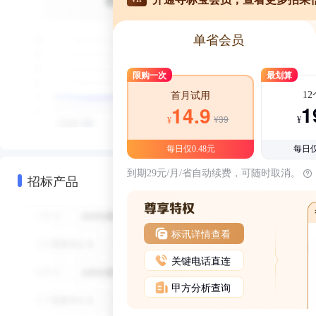
单省会员
限购一次
最划算
1
首月试用
1
14.9
¥39
¥
¥
每日仅0.48元
每日仅
到期29元/月/省自动续费，可随时取消。
招标产品
标讯详情查看
关键电话直连
甲方分析查询