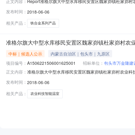
Report准格尔旗大中型水库移民安置区魏家峁镇杜家
正文内容：
构名称内蒙古万龙建设工程招标代理有限公司招标项目名称准格
发布时间：
2018-06-06
段（包）名称施工一标段标段（包）编号A1506221506001
相关产品：
铁合金系列产品
准格尔旗大中型水库移民安置区魏家峁镇杜家峁村农
中标｜候选人公示
内蒙古自治区｜包头市｜九原区
项目编号：
A1506221506001625001
招标单位：
包头市万金隆建
准格尔旗大中型水库移民安置区魏家峁镇杜家峁村农业科技智
正文内容：
式：询价采购截止时间：招标机构：招标地区：内蒙古自治
发布时间：
2018-06-06
标段中标候选人公示招标人名称准格尔旗万家寨水利枢纽
魏家峁镇杜家峁村农业科技智能温室
相关产品：
农业科技智能温室