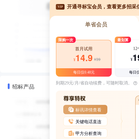
开通寻标宝会员，查看更多招采
VIP
单省会员
限购一次
最划算
1
首月试用
1
14.9
¥39
¥
¥
每日仅0.48元
每日仅
到期29元/月/省自动续费，可随时取消。
招标产品
标讯详情查看
关键电话直连
甲方分析查询