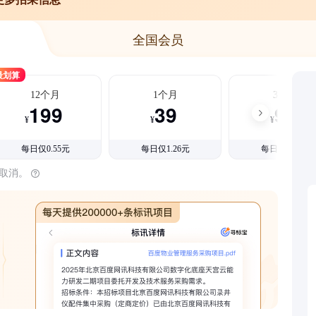
全国会员
最划算
12个月
1个月
3个月
199
39
99
¥
¥
¥
每日仅0.55元
每日仅1.26元
每日仅1.08元
时取消。