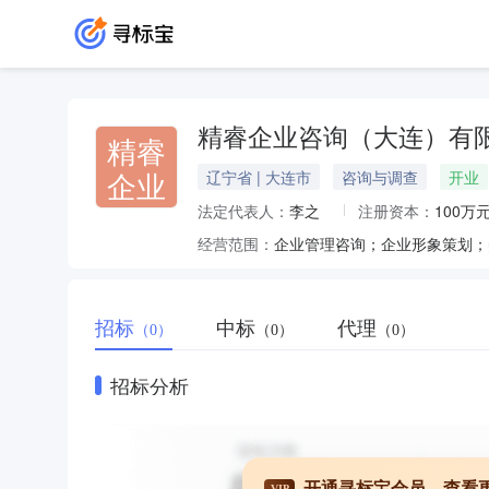
精睿企业咨询（大连）有
精睿
企业
辽宁省 | 大连市
咨询与调查
开业
法定代表人：
李之
注册资本：
100万
经营范围：
企业管理咨询；企业形象策划；
招标
中标
代理
（0）
（0）
（0）
招标分析
开通寻标宝会员，查看
VIP