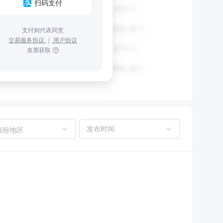
扫码支付
支付则代表同意
交易服务协议
｜
用户协议
发票获取
省份地区