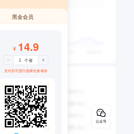
黑金会员
14.9
¥
支付后可进行选择生效省份
公众号