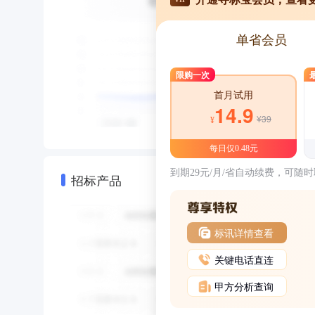
单省会员
限购一次
首月试用
14.9
¥39
¥
每日仅0.48元
到期29元/月/省自动续费，可随
招标产品
标讯详情查看
关键电话直连
甲方分析查询