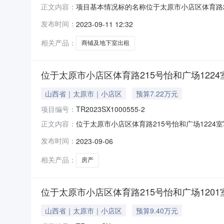
项目基本情况标的名称位于太原市小店区体育路2
正文内容：
税信息发布期满后，如未征集到意向受让方延长
发布时间：
2023-09-11 12:32
落位置:出租标的土地证号:出租房屋使用现状:出
整方式:押金支
相关产品：
商铺及地下室出租
位于太原市小店区体育路215号怡和广场1224
山西省｜太原市｜小店区
预算7.22万元
项目编号：
TR2023SX1000555-2
位于太原市小店区体育路215号怡和广场1224室写字
正文内容：
2023-10-16交易品类资产租赁所在地区山西
发布时间：
2023-09-06
人：郭志龙联系电话：18234113558项目
相关产品：
房产
位于太原市小店区体育路215号怡和广场1201
山西省｜太原市｜小店区
预算9.40万元