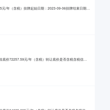
95元/年（含税）挂牌起始日期：2023-09-06挂牌结束日期：
构项目负责人：赵一婷联系电话：17703417766部门负责
租（三年）信息发布公
底价72257.59元/年（含税）转让底价是否含税含税信息
个周期。标的信息基本情况标的基本情况出租标的坐落位置:
:拟出租面积:租赁期:起租日:租金支付要求:租金调整方式: