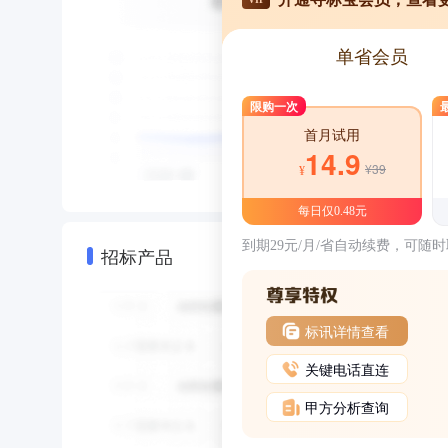
单省会员
限购一次
首月试用
14.9
¥39
¥
每日仅0.48元
到期29元/月/省自动续费，可随
招标产品
标讯详情查看
关键电话直连
甲方分析查询