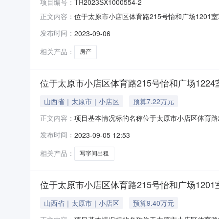
项目编号：
TR2023SX1000554-2
位于太原市小店区体育路215号怡和广场1201室写字
正文内容：
2023-10-16交易品类资产租赁所在地区山西
发布时间：
2023-09-06
人：郭志龙联系电话：18234113558项目
相关产品：
房产
位于太原市小店区体育路215号怡和广场1224
山西省｜太原市｜小店区
预算7.22万元
项目基本情况标的名称位于太原市小店区体育路21
正文内容：
发布期满后，如未征集到意向受让方延长信息披
发布时间：
2023-09-05 12:53
出租标的土地证号:出租房屋使用现状:出租标的建
押金支付
相关产品：
写字间出租
位于太原市小店区体育路215号怡和广场1201
山西省｜太原市｜小店区
预算9.40万元