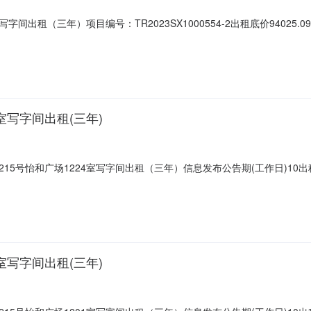
间出租（三年）项目编号：TR2023SX1000554-2出租底价94025.0
省太原市小店区太原市小店区体育路215号怡和广场12层1201室写字间交易机
基本情况标的名称位于太原市小店区体育路215号怡和广场1201室写字间出
室写字间出租(三年)
5号怡和广场1224室写字间出租（三年）信息发布公告期(工作日)10出租
露：不变更信息披露内容，按照5个工作日为一个周期延长，最多延长48
筑面积:出租标的目前用途:出租标的装修水平及附属设施:拟征集承租方个数
室写字间出租(三年)