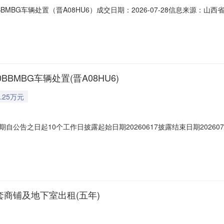
MBG车辆处置（晋A08HU6）成交日期：2026-07-28信息来源：山西省
G车辆处置（晋A08HU6）交易方式协议转让（非竞价）受让方名称田海燕转
BMBG车辆处置(晋A08HU6)
.25万元
期自公告之日起10个工作日披露起始日期20260617披露结束日期202607
情况项目名称山西锦地商业管理有限公司一辆大众牌FV7160BBMBG车辆处置（
260617披露结束日期20260701标的简况其他资产类型二手车品牌大众牌
套商铺及地下室出租(五年)