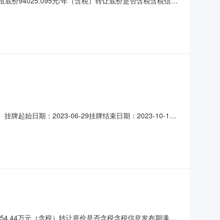
底价94025.095元/年（含税）转让底价是否含税含税信息
个周期。标的信息基本情况标的基本情况出租标的坐落位置:
:拟出租面积:租赁期:起租日:租金支付要求:租金调整方式:
起始日期：2023-06-29挂牌结束日期：2023-10-17
66部门负责人：郭志龙联系电话：18234113558项目基
4万元（含税）转让底价是否含税
54.44万元（含税）转让底价是否含税含税信息发布期满