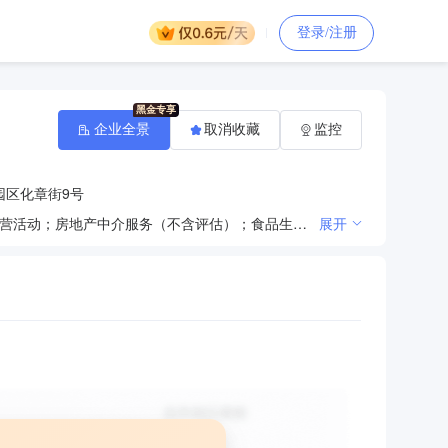
登录/注册
企业全景
取消收藏
监控
园区化章街9号
互联网信息服务（不含药品信息服务和网吧）；商务信息咨询；企业管理咨询；物业服务；自有房地产经营活动；房地产中介服务（不含评估）；食品生产及食品经营：经营正餐服务，快餐服务，茶馆服务，咖啡馆服务，酒吧服务，小吃服务，餐饮配送服务；住宿服务；仓储服务；广告业务；会议及展览服务。（依法须经批准的项目，经相关部门批准后方可开展经营活动）
展开