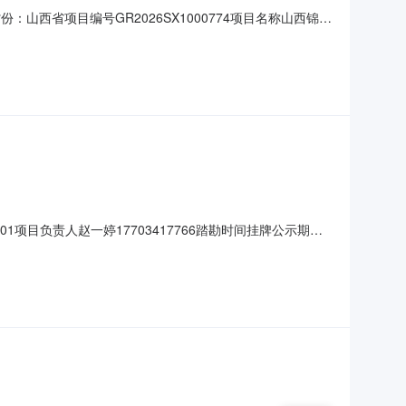
份：山西省项目编号GR2026SX1000774项目名称山西锦地
让标的评估值或账面净值1.25万元人民币成交金额1.25万元
01项目负责人赵一婷17703417766踏勘时间挂牌公示期内
晋A08HU6）项目编号GR2026SX1000774转让底价
FV7160B