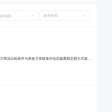
省份地区
况出租方简况出租条件与承租方资格条件信息披露期交易方式项目
6SX1000740租赁底价11.502172万元/年租赁底价是
号晋（2024）太原市不动产权