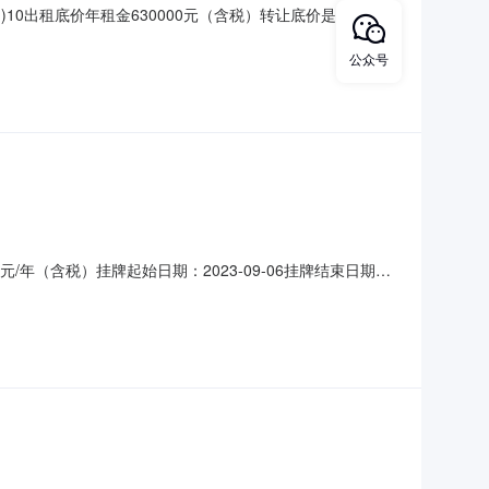
10出租底价年租金630000元（含税）转让底价是否含税含
长48个周期。标的信息基本情况标的基本情况出租标的坐
租方个数:拟出租面积:租赁期:起租日:租金支付要求:租金调
公众号
9元/年（含税）挂牌起始日期：2023-09-06挂牌结束日期：
构项目负责人：赵一婷联系电话：17703417766部门负责
租（三年）信息发布公告