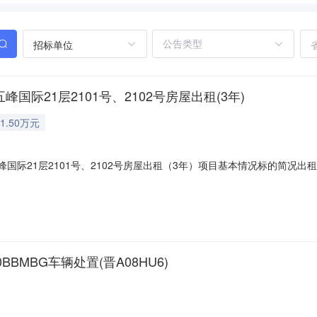
招标单位
国际21层2101号、2102号房屋出租(3年)
1.50万元
五峰国际21层2101号、2102号房屋出租（3年）项目基本情况标的简
1幢21层五峰国际21层2101号、2102号房屋出租（3年）项目编号GL202
日期2026-08-19标的简况房产权利人山西锦地城市运营集团有限公司产权证
BMBG车辆处置(晋A08HU6)