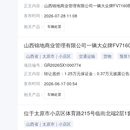
山西锦地商业管理有限公司一辆大众牌FV7160BB
正文内容：
商业管理有限公司一辆大众牌FV7160BBMB
发布时间：
2026-07-28 11:08
人民币成交日期2026-07-28
相关产品：
车辆处置
山西锦地商业管理有限公司一辆大众牌FV7160B
山西省｜太原市｜小店区
交通运输
货物
预算1
项目编号：
GR2026SX1000774
转让底价：1.25万元保证金：0.37万元披露公告
正文内容：
标的踏勘联系人裴经理13835145236项目基本
发布时间：
2026-06-17 00:54
（万元）1.25转让底价是否含税否披露起始日期20
相关产品：
车辆处置
位于太原市小店区体育路215号临街北端2层1
山西省｜太原市｜小店区