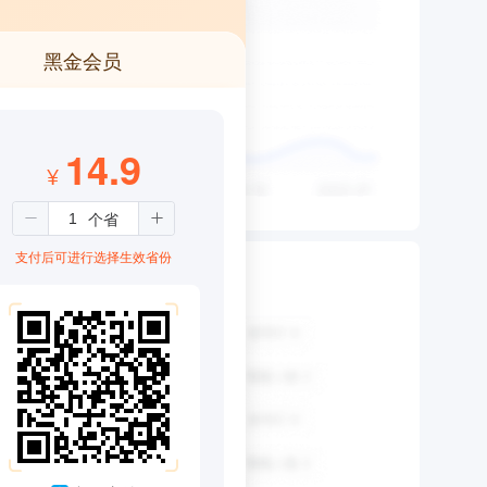
黑金会员
14.9
¥
支付后可进行选择生效省份