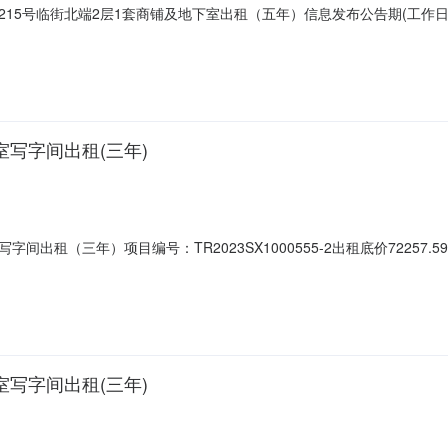
15号临街北端2层1套商铺及地下室出租（五年）信息发布公告期(工作日)
信息披露：不变更信息披露内容，按照5个工作日为一个周期延长，最多延
租标的建筑面积:出租标的目前用途:出租标的装修水平及附属设施:拟征集承
室写字间出租(三年)
间出租（三年）项目编号：TR2023SX1000555-2出租底价72257.5
省太原市小店区太原市小店区体育路215号怡和广场12层1224室写字间交易机
基本情况标的名称位于太原市小店区体育路215号怡和广场1224室写字间出
室写字间出租(三年)