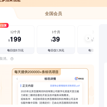
全国会员
最划算
12个月
1个月
3个月
199
39
99
¥
¥
¥
每日仅0.55元
每日仅1.26元
每日仅1.08元
时取消。