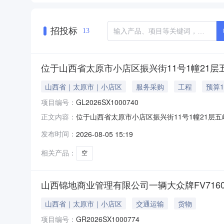
招投标
13
位于山西省太原市小店区振兴街11号1幢21层五峰
山西省｜太原市｜小店区
服务采购
工程
预算1
项目编号：
GL2026SX1000740
位于山西省太原市小店区振兴街11号1幢21层
正文内容：
基本情况项目名称位于山西省太原市小店区振兴街11号
发布时间：
2026-08-05 15:19
否含税是披露起始日期2026-08-05披露结束
相关产品：
空
山西锦地商业管理有限公司一辆大众牌FV7160B
山西省｜太原市｜小店区
交通运输
货物
项目编号：
GR2026SX1000774