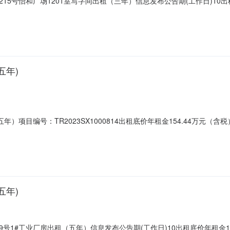
5号怡和广场1201室写字间出租（三年）信息发布公告期(工作日)10出租
露：不变更信息披露内容，按照5个工作日为一个周期延长，最多延长48
筑面积:出租标的目前用途:出租标的装修水平及附属设施:拟征集承租方个数
五年)
目编号：TR2023SX1000814出租底价年租金154.44万元（含税）挂牌
市小店区化章街9号交易机构项目负责人：赵一婷联系电话：177034177
业厂房出租（五年）信息发布公告期(工作日)10出租底价年租金154.4
五年)
号1#工业厂房出租（五年）信息发布公告期(工作日)10出租底价年租金1