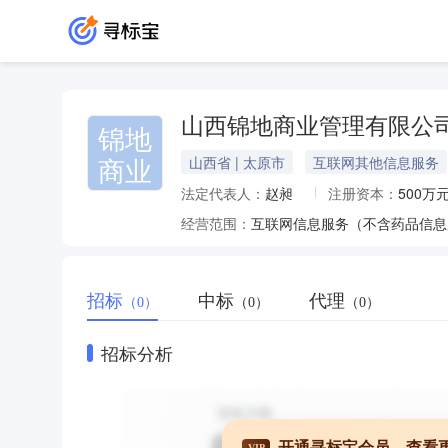
山西锦地商业管理有限公
锦地
商业
山西省 | 太原市
互联网其他信息服务
法定代表人：
赵昶
注册资本：
500万
经营范围：
招标
中标
代理
（0）
（0）
（0）
招标分析
开通寻标宝会员，查看
VIP