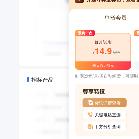
单省会员
限购一次
首月试用
14.9
¥39
¥
每日仅0.48元
到期29元/月/省自动续费，可随
招标产品
标讯详情查看
关键电话直连
甲方分析查询