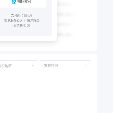
扫码支付
支付则代表同意
交易服务协议
｜
用户协议
发票获取
省份地区