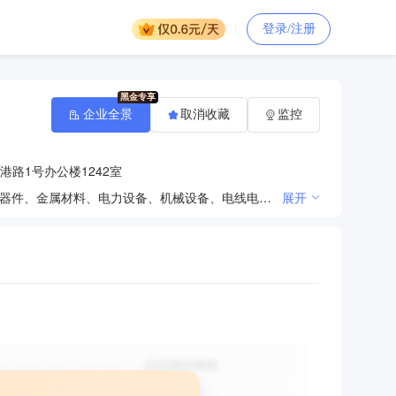
登录/注册
企业全景
取消收藏
监控
路1号办公楼1242室
再生资源回收、批发；拆除工程、安装工程设计、施工；机电设备、空调销售、安装；五金交电、电子元器件、金属材料、电力设备、机械设备、电线电缆、计算机软硬件销售。（依法须经批准的项目，经相关部门批准后方可开展经营活动） 许可项目：道路货物运输（不含危险货物）；各类工程建设活动（依法须经批准的项目，经相关部门批准后方可开展经营活动，具体经营项目以审批结果为准） 一般项目：电子、机械设备维护（不含特种设备）；第一类医疗器械销售；专用设备修理；资源再生利用技术研发；污水处理及其再生利用；水质污染物监测及检测仪器仪表销售；废旧沥青再生技术研发；再生资源加工；普通机械设备安装服务；园林绿化工程施工；工业机器人安装、维修；通用设备修理；船舶修理；电气设备修理；仪器仪表修理；土石方工程施工；生产性废旧金属回收（除依法须经批准的项目外，凭营业执照依法自主开展经营活动）
展开