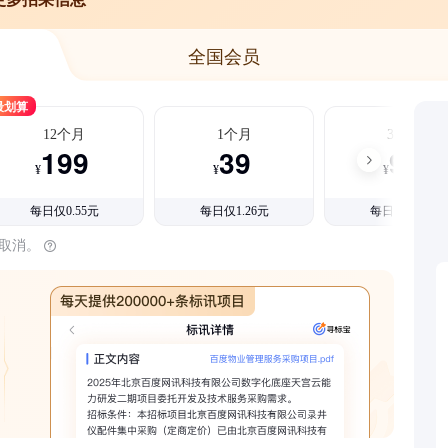
全国会员
最划算
12个月
1个月
3个月
199
39
99
¥
¥
¥
每日仅0.55元
每日仅1.26元
每日仅1.08元
时取消。