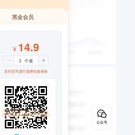
黑金会员
14.9
¥
支付后可进行选择生效省份
公众号