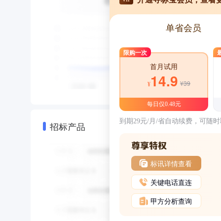
单省会员
限购一次
首月试用
14.9
¥39
¥
每日仅0.48元
到期29元/月/省自动续费，可随
招标产品
标讯详情查看
关键电话直连
甲方分析查询