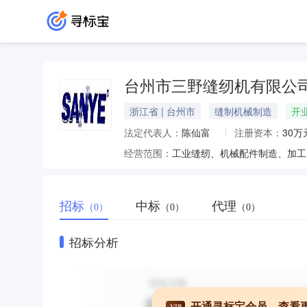
台州市三野缝纫机有限公
浙江省 | 台州市
缝制机械制造
开
法定代表人：
陈仙富
注册资本：
30万
经营范围：
工业缝纫、机械配件制造、加工
招标
中标
代理
（0）
（0）
（0）
招标分析
开通寻标宝会员，查看
VIP