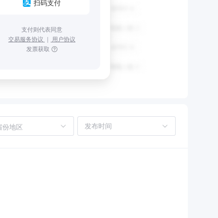
扫码支付
支付则代表同意
交易服务协议
｜
用户协议
发票获取
省份地区