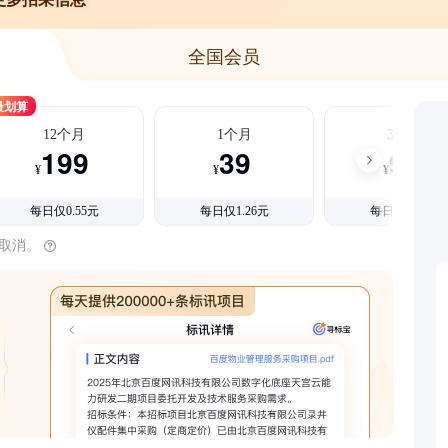
全国会员
最划算
12个月
1个月
3个月
199
39
99
¥
¥
¥
每日仅0.55元
每日仅1.26元
每日仅1.08元
时取消。