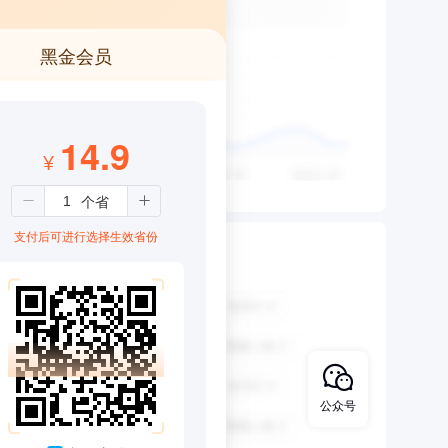
黑金会员
14.9
¥
支付后可进行选择生效省份
公众号