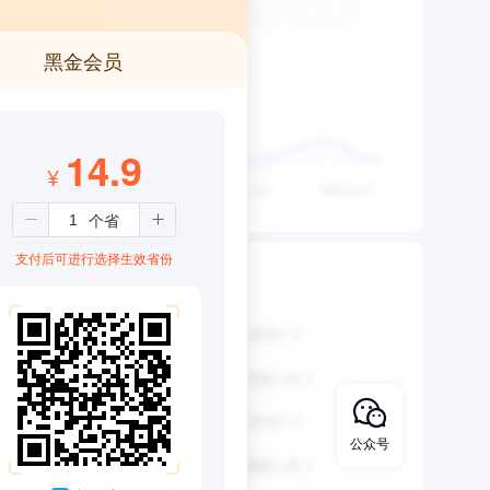
黑金会员
14.9
¥
支付后可进行选择生效省份
公众号