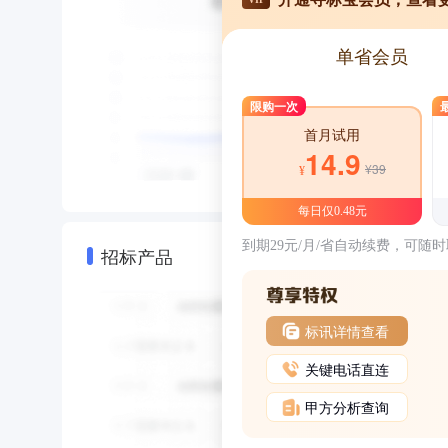
单省会员
限购一次
首月试用
14.9
¥39
¥
每日仅0.48元
到期29元/月/省自动续费，可随
招标产品
标讯详情查看
关键电话直连
甲方分析查询