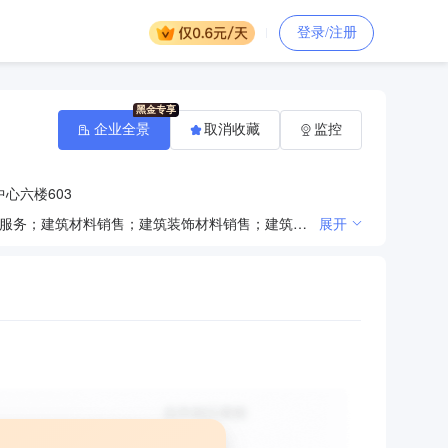
登录/注册
企业全景
取消收藏
监控
心六楼603
一般项目：专业设计服务；园林绿化工程施工；土石方工程施工；金属门窗工程施工；普通机械设备安装服务；建筑材料销售；建筑装饰材料销售；建筑防水卷材产品销售；机械电气设备销售；照明器具销售；金属结构销售；制冷、空调设备销售；家具销售；家用电器销售；日用百货销售；园艺产品销售；五金产品零售；礼品花卉销售；消防器材销售；充电桩销售；机动车充电销售；雨棚销售；管道运输设备销售；集成电路销售；信息安全设备销售；工程管理服务；家具安装和维修服务；专业保洁、清洗、消毒服务；建筑物清洁服务；电子、机械设备维护（不含特种设备）；建筑工程机械与设备租赁；安全系统监控服务；安全咨询服务；物联网技术服务；安全技术防范系统设计施工服务；集成电路设计；广告设计、代理；广告制作；平面设计（除依法须经批准的项目外，凭营业执照依法自主开展经营活动）
展开