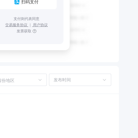
扫码支付
支付则代表同意
交易服务协议
｜
用户协议
发票获取
省份地区