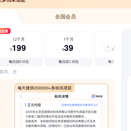
全国会员
最划算
12个月
1个月
3个月
199
39
99
¥
¥
¥
每日仅0.55元
每日仅1.26元
每日仅1.08元
时取消。