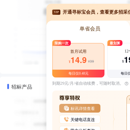
开通寻标宝会员，查看更多招采
VIP
单省会员
限购一次
最划算
1
首月试用
1
14.9
¥39
¥
¥
每日仅0.48元
每日仅
到期29元/月/省自动续费，可随时取消。
招标产品
标讯详情查看
关键电话直连