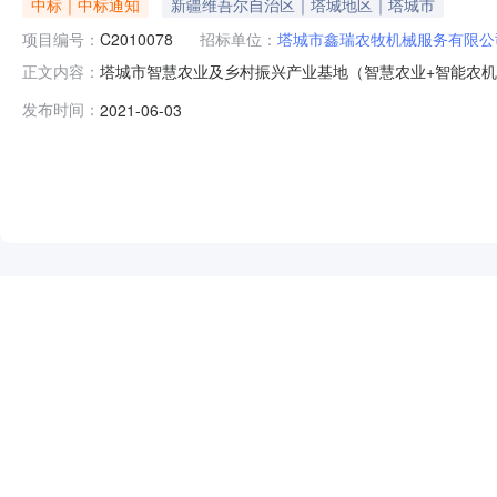
中标｜中标通知
新疆维吾尔自治区｜塔城地区｜塔城市
项目编号：
C2010078
招标单位：
塔城市鑫瑞农牧机械服务有限公
塔城市智慧农业及乡村振兴产业基地（智慧农业+智能农机
正文内容：
设项目EPC总承包中标候选人公示中标结果公示备案表【
发布时间：
2021-06-03
鑫瑞农牧机械服务有限公司中标工程范围总建筑面积：8087.
公楼、宿舍
NEW
HOT
5折起