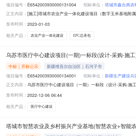
项目编号：
E6542003930000131004
招标单位：
塔城市鑫合惠农
[施工]塔城市农业产业一体化建设项目（数字玉米基地附属设施
正文内容：
E6542003930000131004中标候选人公示备案
发布时间：
2023-01-03
设项目（数字玉米基地附属设施建设项目）EPC(设计-
计、施工
相关产品：
农业产业一体化建设
EPC总承包
乌苏市医疗中心建设项目(一期)一标段(设计-采购-施
中标｜开标公示
新疆维吾尔自治区｜石河子市
项目编号：
E6542003930000134001
招标单位：
新疆生产建设兵
乌苏市医疗中心建设项目（一期）一标段（设计-采购-施工）工程总
正文内容：
室-2开标时间2022-12-0510:30开标记录内容投标人名
发布时间：
2022-12-06 06:44
投标文件递交时间:未上传,投标人名称:新疆嘉盛恒鑫建筑工程有
相关产品：
医疗中心建设
塔城市智慧农业及乡村振兴产业基地(智慧农业+智能农