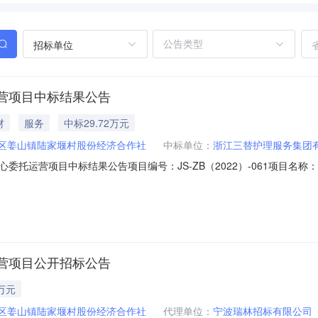
招标单位
营项目中标结果公告
材
服务
中标29.72万元
区姜山镇陆家堰村股份经济合作社
中标单位：
浙江三替护理服务集团
委托运营项目中标结果公告项目编号：JS-ZB（2022）-061项目名
理单位：宁波瑞林招标有限公司开标时间：2022年9月6日14:00公示时
/年；公示期如有异议，请拨打镇纪委投诉电话：0574-88094816
营项目公开招标公告
万元
区姜山镇陆家堰村股份经济合作社
代理单位：
宁波瑞林招标有限公司