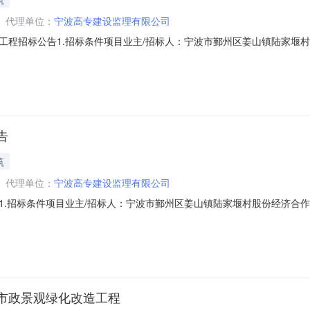
代理单位：
宁波高专建设监理有限公司
工程招标公告1.招标条件项目业主/招标人：宁波市鄞州区姜山镇陆家堰
中心装修工程项目批准或备案机关及文号：/2.项目概况与招标范围建设
/工程造价：1504605元资金来源及出资比例：自筹招标范围：施工图范
告
筑
代理单位：
宁波高专建设监理有限公司
1.招标条件项目业主/招标人：宁波市鄞州区姜山镇陆家堰村股份经济合
机关及文号：/2.项目概况与招标范围建设地点：位于宁波市鄞州区姜山
：698996元资金来源及出资比例：自筹招标范围：施工图范围内的姜山
市政景观绿化改造工程