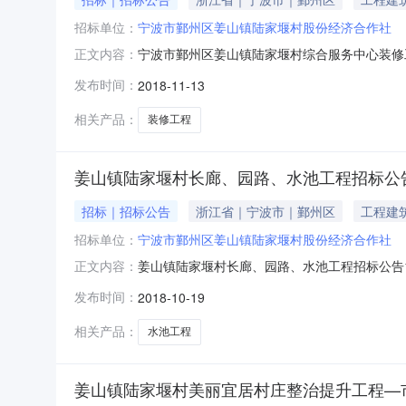
招标单位：
宁波市鄞州区姜山镇陆家堰村股份经济合作社
宁波市鄞州区姜山镇陆家堰村综合服务中心装修
正文内容：
目名称：宁波市鄞州区姜山镇陆家堰村综合服务
发布时间：
2018-11-13
积约1300平方米。结构层数：/项目总投资：
总承包（具体详见施工图纸）
相关产品：
装修工程
姜山镇陆家堰村长廊、园路、水池工程招标公
招标｜招标公告
浙江省｜宁波市｜鄞州区
工程建
招标单位：
宁波市鄞州区姜山镇陆家堰村股份经济合作社
姜山镇陆家堰村长廊、园路、水池工程招标公告
正文内容：
镇陆家堰村长廊、园路、水池工程项目批准或备案
发布时间：
2018-10-19
池1座污。结构层数：/项目总投资：/工程造价
图纸）标段划分数量及方式：
相关产品：
水池工程
姜山镇陆家堰村美丽宜居村庄整治提升工程—