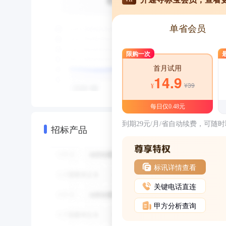
单省会员
限购一次
首月试用
14.9
¥39
¥
每日仅0.48元
到期29元/月/省自动续费，可随
招标产品
标讯详情查看
关键电话直连
甲方分析查询