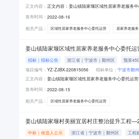
正文内容：姜山镇陆家堰区域性居家养老服务中心委
正文内容：
委托，就姜山镇陆家堰区域性居家养老服务中心
发布时间：
2022-08-16
购货物和服务招标投标管理办法》规定实施，欢迎
方式、用途：公
相关产品：
区域性居家养老服务中心委托运营
居家养老服务
姜山镇陆家堰区域性居家养老服务中心委托运
招标｜招标公告
浙江省｜宁波市｜鄞州区
预算45
项目编号：
YZ-ZJBX-220815056
招标单位：
宁波市鄞
姜山镇陆家堰区域性居家养老服务中心委托运营项目
正文内容：
选取“政府采购代理”中介服务机构，现将有关内容
发布时间：
2022-08-15
项目中介服务事项：政府采购代理项目地点：姜
性居家养
相关产品：
区域性居家养老服务中心委托运营
姜山镇陆家堰村美丽宜居村庄整治提升工程—2
中标｜候选人公示
浙江省｜宁波市｜鄞州区
工程