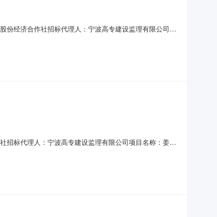
村股份经济合作社招标代理人：宁波高专建设监理有限公司项
地点：位于宁波市鄞州区姜山镇陆家堰村内项目规模：装修面
围内的宁波市鄞州区姜山镇陆家堰村综合服务中心装修工程施工
作社招标代理人：宁波高专建设监理有限公司项目名称：姜山
镇陆家堰村内项目规模：新建长廊60米，园路291平米，水
镇陆家堰村长廊、园路、水池工程施工总承包（具体详见施工