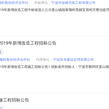
堰村股份经济合作社
中标单位：
宁波市波峰市政工程有限公司
19年新增改造工程中标候选人公示姜山镇陆家堰村美丽宜居村庄整治提升工
村美丽宜居村庄整治提升工程—2019年新增改造工程招标人：宁波市鄞州区
2019年8月28日至2019年9月3日第一预中标单位：宁波市波峰市政工程
019年新增改造工程招标公告
筑
堰村股份经济合作社
代理单位：
宁波高专建设监理有限公司
019年新增改造工程施工招标公告1.招标条件招标人：宁波市鄞州区姜山
整治提升工程—2019年新增改造工程项目批准或备案机关及文号：宁波
点：姜山镇陆家堰村规模：老年活动中心，上郁休息凉亭改建，许家桥沥青
修工程招标公告
筑