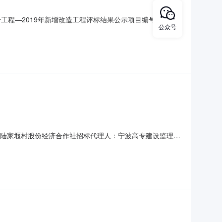
程—2019年新增改造工程评标结果公示项目编号：JS-
公众号
姜山镇陆家堰村股份经济合作社招标代理人：宁波高专建设监理
有限公司项目经理：汪远江中标价：4491366元预中标工
镇陆家堰村股份经济合作社招标代理人：宁波高专建设监理有
市鄞州区农村安居宜居美居专项动领导小组办公室，鄞三居办
道路，零星改造修补，微田园绿化整治，人文驿站历史院落配