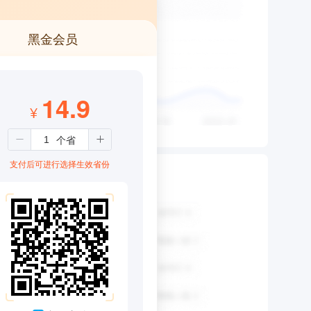
黑金会员
14.9
¥
支付后可进行选择生效省份