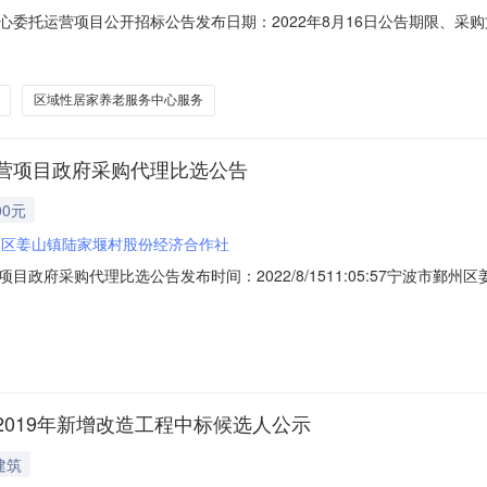
托运营项目公开招标公告发布日期：2022年8月16日公告期限、采购文件公告
委托运营项目进行公开招标采购，本项目参照《中华人民共和国政府采购
符合要求且具有服务能力的供应商前来投标。一、项目编号：JS-ZB（20
区域性居家养老服务中心服务
营项目政府采购代理比选公告
00元
州区姜山镇陆家堰村股份经济合作社
政府采购代理比选公告发布时间：2022/8/1511:05:57宁波市
公告如下：一、项目概况及竞价要求项目登记号：YZ-ZJBX-220815
山镇陆家堰项目基本情况：姜山镇陆家堰区域性居家养老服务中心委托运营
019年新增改造工程中标候选人公示
建筑