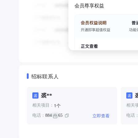
会员尊享权益
招标联系人
裘**
裘
裘
个
1
相关项目：
相关
立即查看
电话：
884
65
电话
***