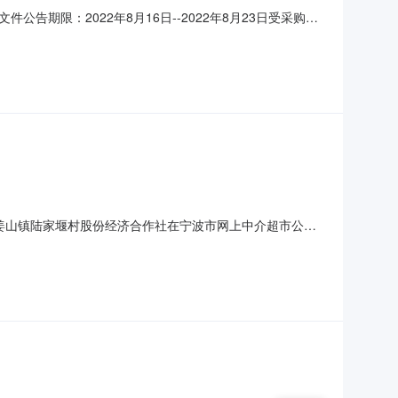
期限：2022年8月16日--2022年8月23日受采购人
法》、《中华人民共和国政府采购法实施条例》、《政府采
22）-061二、采购组织方式：委托代理机构采购三、采购
鄞州区姜山镇陆家堰村股份经济合作社在宁波市网上中介超市公开
056项目名称：姜山镇陆家堰区域性居家养老服务中心委托运营
项目总预算：30.00万元服务内容：为姜山镇陆家堰区域