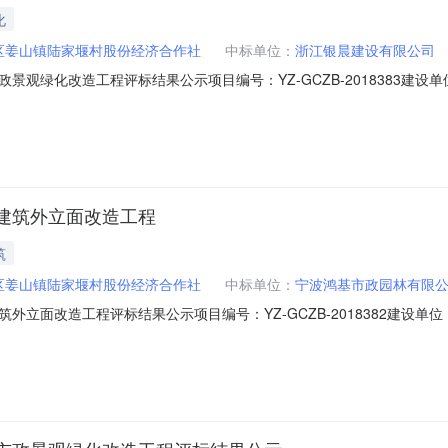
化
区姜山镇陆家堰村股份经济合作社
中标单位：
浙江银晨建设有限公司
景观绿化改造工程评标结果公示项目编号：YZ-GCZB-2018383建
—市政景观绿化改造工程工程规模：本工程主要内容为陆家堰东入口提升
，村庄主道路白改黑，滨水街巷路面铺装改造等工程。开标时间：2018-09-1
建筑外立面改造工程
筑
区姜山镇陆家堰村股份经济合作社
中标单位：
宁波鸿基市政园林有限
外立面改造工程评标结果公示项目编号：YZ-GCZB-2018382建设
外立面改造工程工程规模：本工程主要内容为建筑立面整治约29958m2
1409:00:00公示时间：2018年09月17日至2018年09月19日预