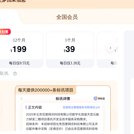
全国会员
最划算
12个月
1个月
3个月
199
39
99
¥
¥
¥
每日仅0.55元
每日仅1.26元
每日仅1.08元
时取消。