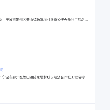
设单位：宁波市鄞州区姜山镇陆家堰村股份经济合作社工程名
工程，村庄文化广场改造，河南河北滨水巷4个节点改造，
413:30:00公示时间：2018年09月17日至2018年
公司
单位：宁波市鄞州区姜山镇陆家堰村股份经济合作社工程名称：
，社区服务中心外立面改造约1724m2，陆家堰文化礼堂外
中标单位（第一名）：宁波鸿基市政园林有限公司项目负责