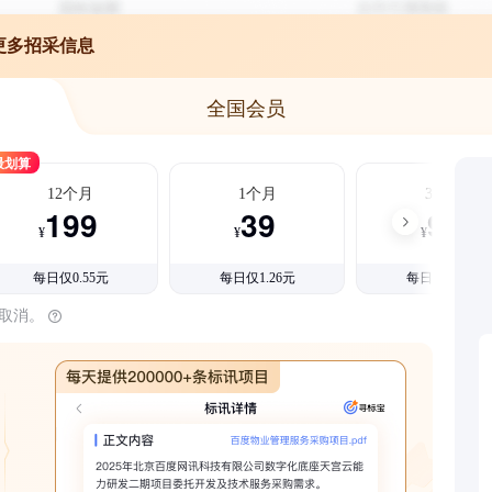
更多招采信息
全国会员
最划算
12个月
1个月
3个月
199
39
99
¥
¥
¥
每日仅0.55元
每日仅1.26元
每日仅1.08元
时取消。