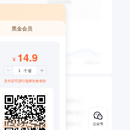
黑金会员
14.9
¥
支付后可进行选择生效省份
公众号