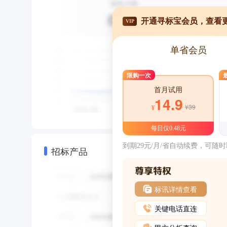
开通寻标宝会员，查看
VIP
单省会员
限购一次
首月试用
14.9
¥39
¥
每日仅0.48元
到期29元/月/省自动续费，可随
招标产品
标讯详情查看
关键电话直连