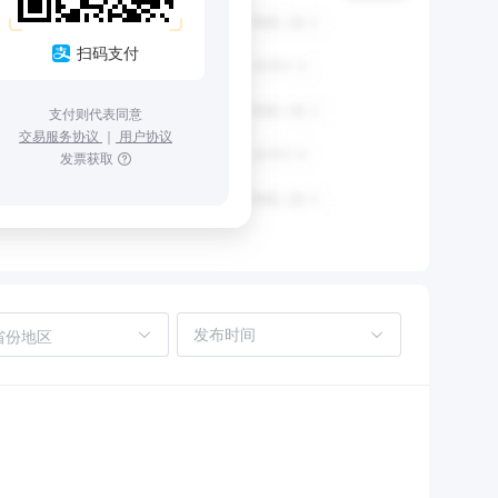
扫码支付
支付则代表同意
交易服务协议
｜
用户协议
发票获取
省份地区