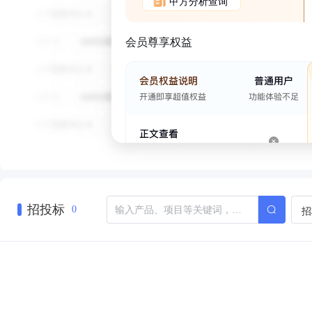
甲方分析查询
会员尊享权益
招投标
招
0