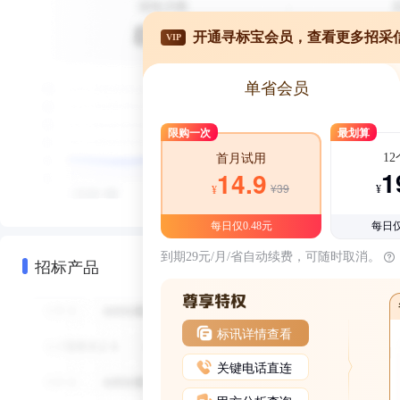
开通寻标宝会员，查看更多招采
VIP
单省会员
限购一次
最划算
1
首月试用
1
14.9
¥39
¥
¥
每日仅0.48元
每日仅
到期29元/月/省自动续费，可随时取消。
招标产品
标讯详情查看
关键电话直连