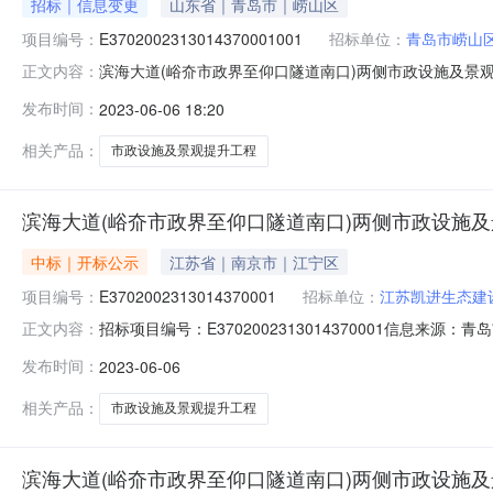
招标｜信息变更
山东省｜青岛市｜崂山区
项目编号：
E3702002313014370001001
招标单位：
青岛市崂山
滨海大道(峪夼市政界至仰口隧道南口)两侧市政设施及景观提升工
正文内容：
界至仰口隧道南口)两侧市政设施及景观提升工程不分标段建
发布时间：
2023-06-06 18:20
青岛市崂山区人民政府北宅街道办事处联系人：刘瑞军联系电话
相关产品：
市政设施及景观提升工程
滨海大道(峪夼市政界至仰口隧道南口)两侧市政设施
中标｜开标公示
江苏省｜南京市｜江宁区
项目编号：
E3702002313014370001
招标单位：
江苏凯进生态建
招标项目编号：E3702002313014370001信
正文内容：
间：2023-06-0609:30信息来源：青岛市公共资源交
发布时间：
2023-06-06
记录内容投标人名称:江苏凯进生态建设有限公司,报价:4714960
相关产品：
市政设施及景观提升工程
滨海大道(峪夼市政界至仰口隧道南口)两侧市政设施