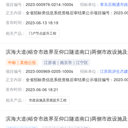
项目编号：
2023-000976-0214-1000s
招标单位：
青岛百顺通市政
全省招标类信息系统资格后审结果公示项目编号：2023-0
正文内容：
岛市黄岛区交通运输局联系人：房克豪联系电话：0532-8697
发布时间：
2023-06-13 18:19
开标地点：西海岸公共资源交易大厅资格审查结果：序号投
相关产品：
门户节点提升工程
滨海大道(峪夼市政界至仰口隧道南口)两侧市政设施
中标｜其他公告
江苏省｜南京市｜江宁区
项目编号：
2023-000969-0205-1000s
招标单位：
江苏凯进生态建
全省招标类信息系统资格后审结果公示项目编号：2023-00
正文内容：
段招标单位：青岛市崂山区人民政府北宅街道办事处联系人：刘
发布时间：
2023-06-06 18:21
88817898开标时间：2023/6/69:30:00开
相关产品：
市政设施及景观提升工程
滨海大道(峪夼市政界至仰口隧道南口)两侧市政设施