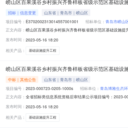
崂山区百果溪谷乡村振兴齐鲁样板省级示范区基础设施提
招标｜信息变更
山东省｜青岛市｜崂山区
项目编号：
E3702002313014557001001
招标单位：
青岛市崂山
崂山区百果溪谷乡村振兴齐鲁样板省级示范区基础设施提升工程【王
正文内容：
标方式：公开项目名称：崂山区百果溪谷乡村振兴齐鲁样板
发布时间：
2023-05-16 18:20
青岛市崂山区人民政府北宅街道办事处联系人：刘瑞军联系电话
相关产品：
基础设施提升工程
崂山区百果溪谷乡村振兴齐鲁样板省级示范区基础设施提
中标｜其他公告
山东省｜青岛市｜崂山区
项目编号：
2023-000723-0205-1000s
招标单位：
青岛博雅生态环
全省招标类信息系统资格后审结果公示项目编号：2023-0
正文内容：
（北宅桥-大崂段）基础设施提升部分】不划分标段招标单位
发布时间：
2023-05-16 18:20
管理有限公司联系人：任工联系电话：15318766742开标
相关产品：
基础设施提升工程