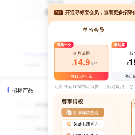
开通寻标宝会员，查看更多招采
VIP
单省会员
限购一次
最划算
1
首月试用
1
14.9
¥39
¥
¥
每日仅0.48元
每日仅
到期29元/月/省自动续费，可随时取消。
招标产品
标讯详情查看
关键电话直连