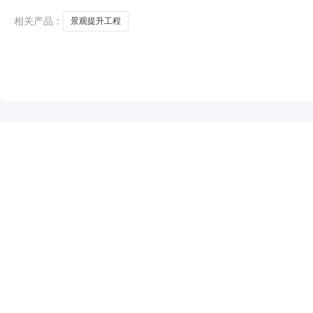
相关产品：
景观提升工程
NEW
HOT
5折起
暂时没有搜索结果…