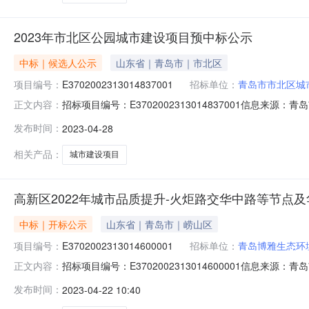
2023年市北区公园城市建设项目预中标公示
中标｜候选人公示
山东省｜青岛市｜市北区
项目编号：
E3702002313014837001
招标单位：
青岛市市北区城
招标项目编号：E3702002313014837001信息来源
正文内容：
公共资源交易电子交易系统全省招标类信息系统预中标公示标段编
发布时间：
2023-04-28
城市建设项目建设规模：0平方米建设单位：青岛市市北区城
相关产品：
城市建设项目
高新区2022年城市品质提升-火炬路交华中路等节点
中标｜开标公示
山东省｜青岛市｜崂山区
项目编号：
E3702002313014600001
招标单位：
青岛博雅生态环
招标项目编号：E3702002313014600001信息
正文内容：
开标记录开标时间：2023-04-2109:30信息来源：
发布时间：
2023-04-22 10:40
2109:30开标记录内容投标人名称:青岛博雅生态环境工程有限公司,