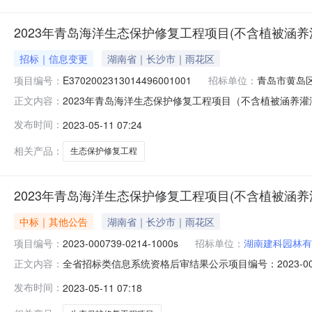
2023年青岛海洋生态保护修复工程项目(不含植被涵养灌
招标｜信息变更
湖南省｜长沙市｜雨花区
项目编号：
E3702002313014496001001
招标单位：
青岛市黄岛
2023年青岛海洋生态保护修复工程项目（不含植被涵养灌溉供水
正文内容：
公开项目名称：2023年青岛海洋生态保护修复工程项目
发布时间：
2023-05-11 07:24
局联系人：郭加武联系电话：0532-88182501招标单
相关产品：
生态保护修复工程
2023年青岛海洋生态保护修复工程项目(不含植被涵养灌
中标｜其他公告
湖南省｜长沙市｜雨花区
项目编号：
2023-000739-0214-1000s
招标单位：
湖南建科园林有
全省招标类信息系统资格后审结果公示项目编号：2023-00
正文内容：
（绿化工程部分）（施工）1标段招标单位：青岛市黄岛区海
发布时间：
2023-05-11 07:18
话：15066852266开标时间：2023/5/109:0