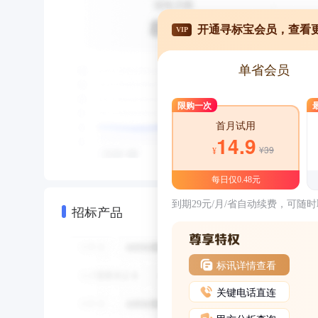
开通寻标宝会员，查看
VIP
单省会员
限购一次
首月试用
14.9
¥39
¥
每日仅0.48元
到期29元/月/省自动续费，可随
招标产品
标讯详情查看
关键电话直连