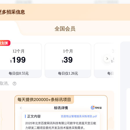
更多招采信息
全国会员
最划算
12个月
1个月
3个月
199
39
99
¥
¥
¥
每日仅0.55元
每日仅1.26元
每日仅1.08元
时取消。