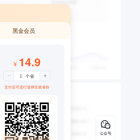
黑金会员
14.9
¥
支付后可进行选择生效省份
公众号