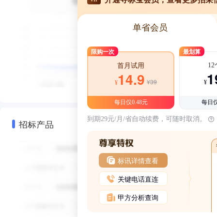
单省会员
限购一次
最划算
1
首月试用
1
14.9
¥39
¥
¥
每日仅0.48元
每日仅
到期29元/月/省自动续费，可随时取消。
招标产品
标讯详情查看
关键电话直连
甲方分析查询