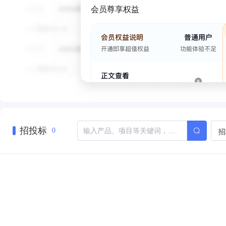
会员尊享权益
招投标
招
0