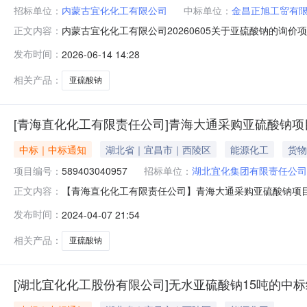
招标单位：
内蒙古宜化化工有限公司
中标单位：
金昌正旭工贸有
内蒙古宜化化工有限公司20260605关于亚硫酸钠的询价项目
正文内容：
610021156110354关联单据内蒙古宜化化工有限公
发布时间：
2026-06-14 14:28
经结束，中标人已经确定。现将中标结果公布如下：中标
相关产品：
亚硫酸钠
[青海直化化工有限责任公司]青海大通采购亚硫酸钠
中标｜中标通知
湖北省｜宜昌市｜西陵区
能源化工
货物
项目编号：
589403040957
招标单位：
湖北宜化集团有限责任公司
【青海直化化工有限责任公司】青海大通采购亚硫酸钠项目的
正文内容：
通采购亚硫酸钠项目的中标结果公告评标工作已经结束，中
发布时间：
2024-04-07 21:54
由：满足要求，已选择与您合作，合作愉快
相关产品：
亚硫酸钠
[湖北宜化化工股份有限公司]无水亚硫酸钠15吨的中