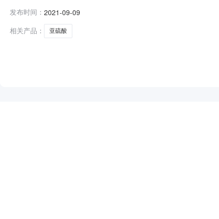
布如下：中标供应商：金昌正旭工贸有限责任公司（中标总
发布时间：
2021-09-09
相关产品：
亚硫酸
NEW
HOT
5折起
暂时没有搜索结果…