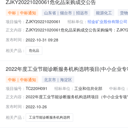
ZJKY20221020061危化品采购成交公告
中标｜中标通知
山东省｜烟台市｜招远市
能源化工
货物
项目编号：
ZJKY20221020061
招标单位：
招金矿业股份有限公司
ZJKY20221020061危化品采购成交公告采购编号：ZJ
正文内容：
位签订供应合同，并按合同供货。采购成交清单如下：(单
发布时间：
2022-10-31 09:28
11000007415硫磺≥99%\颗粒\40kg/袋规格/型
相关产品：
危化品
2022年度工业节能诊断服务机构选聘项目(中小企业
中标｜中标通知
北京市｜海淀区
项目编号：
TC220H091
招标单位：
工业和信息化部
中标单位
2022年度工业节能诊断服务机构选聘项目（中小企业专项
正文内容：
专项节能诊断分包号：2招标人：工业和信息化部节能与综合利
发布时间：
2022-10-26
将中标结果公告如下：序号中标人名称节能诊断服务机构
工有限公司山西晋坤
相关产品：
工业节能诊断服务机构选聘