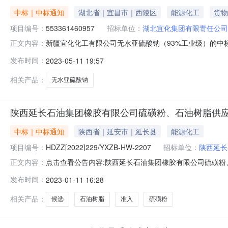
中标｜中标通知
湖北省｜宜昌市｜西陵区
能源化工
货物
项目编号：
553361460957
招标单位：
湖北宜化集团有限责任公司
新疆宜化化工有限公司无水亚硫酸钠（93%工业级）的中标
正文内容：
业级）的中标结果公告评标工作已经结束，中标人已经确定
发布时间：
2023-05-11 19:57
格合理。
相关产品：
无水亚硫酸钠
陕西延长石油集团橡胶有限公司硫磺粉、石油树脂供
中标｜中标通知
陕西省｜延安市｜延长县
能源化工
项目编号：
HDZZ[2022]229/YXZB-HW-2207
招标单位：
陕西延长
点击查看公告内容:陕西延长石油集团橡胶有限公司硫磺粉
正文内容：
候选供应商公示.pdf陕西延长石油集团橡胶有限公司硫磺粉、石
发布时间：
2023-01-11 16:28
01月14日一、评标情况标段（包）[001]硫磺粉：1、
相关产品：
候选
石油树脂
准入
硫磺粉