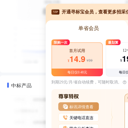
开通寻标宝会员，查看更多招采
VIP
单省会员
限购一次
最划算
1
首月试用
1
14.9
¥39
¥
¥
每日仅0.48元
每日仅
到期29元/月/省自动续费，可随时取消。
中标产品
标讯详情查看
关键电话直连