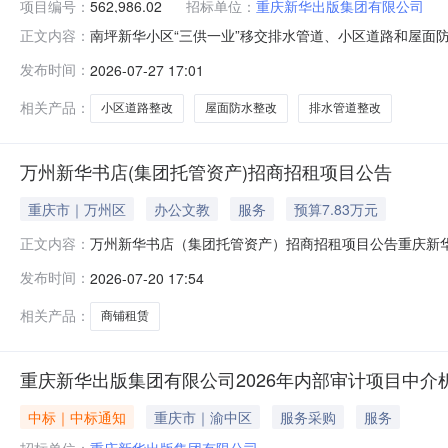
项目编号：
562,986.02
招标单位：
重庆新华出版集团有限公司
南坪新华小区“三供一业”移交排水管道、小区道路和屋面防水
正文内容：
道、小区道路和屋面防水整改项目最高限价（或招标控制价）（元
发布时间：
2026-07-27 17:01
位重庆新华书店有限公司比选组织单位联系电话136353
相关产品：
小区道路整改
屋面防水整改
排水管道整改
万州新华书店(集团托管资产)招商招租项目公告
重庆市｜万州区
办公文教
服务
预算7.83万元
万州新华书店（集团托管资产）招商招租项目公告重庆新
正文内容：
路54、56号、万州区沙龙路二段653号二层商铺，共2
发布时间：
2026-07-20 17:54
办公用品等，经营项目必须符合物业的基础设施条件。3.租
路二段653号二层面积(㎡)
相关产品：
商铺租赁
重庆新华出版集团有限公司2026年内部审计项目中
中标｜中标通知
重庆市｜渝中区
服务采购
服务
招标单位：
重庆新华出版集团有限公司