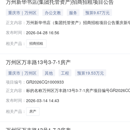
万州新华书店(集团托管资产)招商招租项目公告
重庆市｜万州区
办公文教
服务
预算9.67万元
万州新华书店（集团托管资产）招商招租项目公告重庆新
正文内容：
路54、56号、万州区沙龙路二段653号二层商铺，共2
发布时间：
2026-04-28 16:56
办公用品等，经营项目必须符合物业的基础设施条件。3.租
路二段653号二层面积(㎡)
相关产品：
招商招租
万州区万丰路13号3-7-1房产
重庆市｜万州区
其他
工程
预算19.53万元
项目编号：
GR2026CQ1000933
标的名称万州区万丰路13号3-7-1房产项目编号GR2026CQ
正文内容：
区资产类别房产一、转让方承诺本转让方现提出申请，将
发布时间：
2026-03-14 14:43
诺：1、我方已知晓并严格遵守相关法律法规政策规定、
属
相关产品：
房产
万州区万丰路13号1-7-2房产