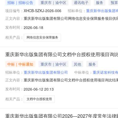
招标｜招标公告
重庆市｜渝中区
通讯电子
服务
预算
项目编号：
XHCB-SZKJ-2026-006
招标单位：
重庆新华出版集团
重庆新华出版集团有限公司网络信息安全保障服务项目供
正文内容：
目进行了供应商公开征集，截止响应文件递交时间，有效
发布时间：
2026-06-18
对本项目重新公开征集合格供应商，欢迎符合资格条件的供应商
网络信息安全保障服务项目（三
相关产品：
网络信息安全保障服务
重庆新华出版集团有限公司文档中台授权使用项目询
中标｜中标通知
重庆市｜渝中区
其他
服务
招标单位：
重庆新华出版集团有限公司
中标单位：
重庆诺发科技
重庆新华出版集团有限公司文档中台授权使用项目询比结果公
正文内容：
供应商名单予以公示：一、拟中选供应商重庆诺发科技有限
发布时间：
2026-06-12 20:13
位反映。联系电话：023-61520587重庆新华出版集团
相关产品：
文档中台授权使用
重庆新华出版集团有限公司2026—2027年度常年法