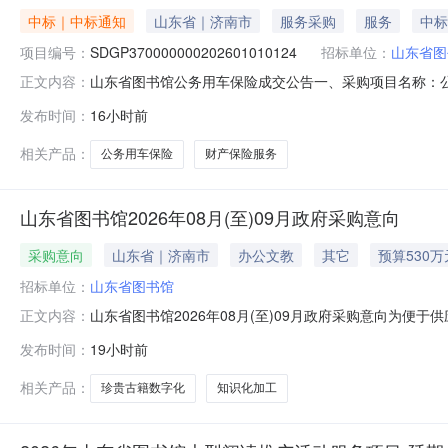
中标｜中标通知
山东省｜济南市
服务采购
服务
中标
项目编号：
SDGP370000000202601010124
招标单位：
山东省图
山东省图书馆公务用车保险成交公告一、采购项目名称：公务用车
正文内容：
府采购中心五、成交日期：2026-08-0410:10:2
发布时间：
16小时前
1.0000002304.820000元七、采购小组成员：无八、项
相关产品：
公务用车保险
财产保险服务
山东省图书馆2026年08月(至)09月政府采购意向
采购意向
山东省｜济南市
办公文教
其它
预算530万
招标单位：
山东省图书馆
山东省图书馆2026年08月(至)09月政府采购意向为便
正文内容：
将山东省图书馆2026年08月(至)09月政府采购意向
发布时间：
19小时前
智慧图书馆体系建设珍贵古籍数字*及其知识*加工项目根据***
相关产品：
珍贵古籍数字化
知识化加工