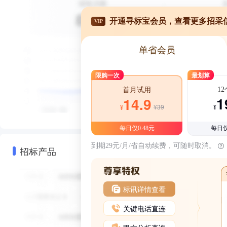
开通寻标宝会员，查看更多招采
VIP
单省会员
限购一次
最划算
1
首月试用
1
14.9
¥39
¥
¥
每日仅0.48元
每日仅
到期29元/月/省自动续费，可随时取消。
招标产品
标讯详情查看
关键电话直连