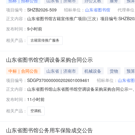
招标｜招标公告
山东省｜济南市
办公文教
服务
预算
项目编号：
SHZB2026-509
招标单位：
山东省图书馆
代理单位
山东省图书馆古籍宣传推广项目(三次）项目编号:SHZB20
正文内容：
机构:盛和招标代理有限公司山东省图书馆古籍宣传推广项
发布时间：
9小时前
相关产品：
古籍宣传推广服务
山东省图书馆空调设备采购合同公示
中标｜合同公告
山东省｜济南市
机械设备
货物
预算
项目编号：
SDGP370000000202601009461
招标单位：
山东省图
山东省图书馆山东省图书馆空调设备采购采购合同公示一、合同编
正文内容：
SDGP370000000202601009461四、采购项
发布时间：
11小时前
商（乙方）：山东万途思睿电器有限公司地址：山东省济南市高
相关产品：
空调机
山东省图书馆公务用车保险成交公告