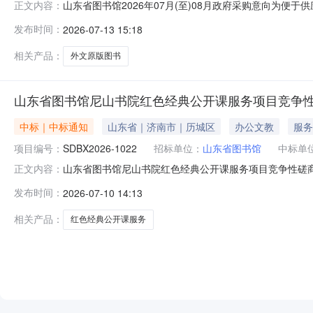
山东省图书馆2026年07月(至)08月政府采购意向为
正文内容：
现将山东省图书馆2026年07月(至)08月政府采购意
发布时间：
2026-07-13 15:18
馆2026年外文原版图书采购项目国际获奖类图书、国外出版
购意向
相关产品：
外文原版图书
山东省图书馆尼山书院红色经典公开课服务项目竞争
中标｜中标通知
山东省｜济南市｜历城区
办公文教
服务
项目编号：
SDBX2026-1022
招标单位：
山东省图书馆
中标单
山东省图书馆尼山书院红色经典公开课服务项目竞争性磋
正文内容：
城区二环东路2912号采购代理机构：山东博旭项目管理有限
发布时间：
2026-07-10 14:13
省图书馆尼山书院红色经典公开课服务项目竞争性磋商采购项目编
采购方式
相关产品：
红色经典公开课服务