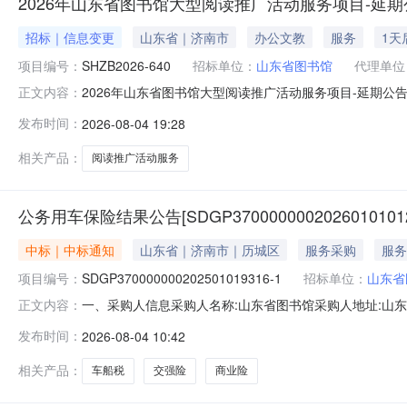
2026年山东省图书馆大型阅读推广活动服务项目-延期
招标｜信息变更
山东省｜济南市
办公文教
服务
1天
项目编号：
SHZB2026-640
招标单位：
山东省图书馆
代理单位
2026年山东省图书馆大型阅读推广活动服务项目-延期公
正文内容：
服务项目项目编号：SHZB2026-640首次公告日期：2026年
发布时间：
2026-08-04 19:28
前，工作时间8:30—17:30(北京时间，节假日除外)。四
相关产品：
阅读推广活动服务
公务用车保险结果公告[SDGP37000000020260101012
中标｜中标通知
山东省｜济南市｜历城区
服务采购
服务
项目编号：
SDGP370000000202501019316-1
招标单位：
山东省
一、采购人信息采购人名称:山东省图书馆采购人地址:山东省
正文内容：
项目名称:2025山东省公共资源交易中心财产保险服务封闭式-
发布时间：
2026-08-04 10:42
段项目名称:公务用车保险框架协议合同授予阶段项目编号:SDG
相关产品：
车船税
交强险
商业险