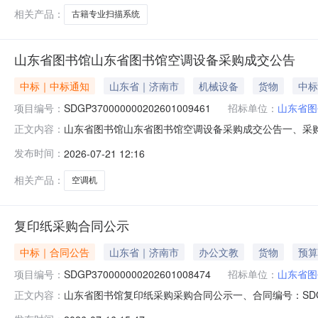
相关产品：
古籍专业扫描系统
山东省图书馆山东省图书馆空调设备采购成交公告
中标｜中标通知
山东省｜济南市
机械设备
货物
中标
项目编号：
SDGP370000000202601009461
招标单位：
山东省图
山东省图书馆山东省图书馆空调设备采购成交公告一、采购项目名
正文内容：
馆四、代理机构：山东省政府采购中心五、成交日期：2026-
发布时间：
2026-07-21 12:16
司5.00000014730.000000元七、采购小组成员：无八
相关产品：
空调机
复印纸采购合同公示
中标｜合同公告
山东省｜济南市
办公文教
货物
预算
项目编号：
SDGP370000000202601008474
招标单位：
山东省图
山东省图书馆复印纸采购采购合同公示一、合同编号：SDGP3700
正文内容：
四、采购项目名称：复印纸采购五、合同主体采购人：山东