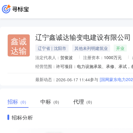
辽宁鑫诚达输变电建设有限公司
鑫诚
达输
辽宁省 | 沈阳市
其他未列明建筑业
开业
法定代表人：
贺俊波
注册资本：
1000万元
经营范围：
最新动态：
参与
[国网蒙东电力2
2026-06-17 11:44
招标
中标
代理
（0）
（0）
（0）
招标分析