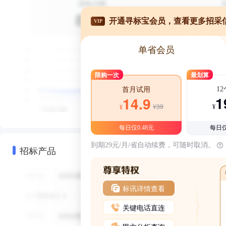
开通寻标宝会员，查看更多招采
VIP
单省会员
限购一次
最划算
1
首月试用
1
14.9
¥39
¥
¥
每日仅0.48元
每日仅
到期29元/月/省自动续费，可随时取消。
招标产品
标讯详情查看
关键电话直连