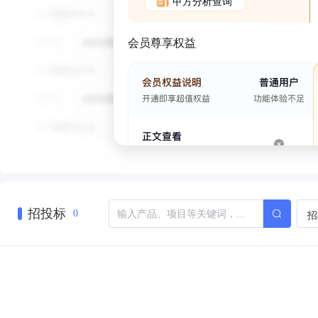
甲方分析查询
会员尊享权益
招投标
招
0