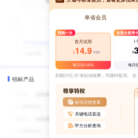
单省会员
限购一次
送爱企查周
1
首月试用
14.9
¥39
¥
¥
每日仅0.48元
每日仅
到期29元/月/省自动续费，可随时取消。
招标产品
标讯详情查看
关键电话直连
甲方分析查询