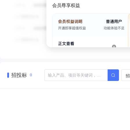
会员尊享权益
招投标
招
0