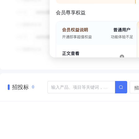
会员尊享权益
招投标
招
0