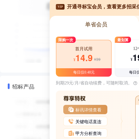
开通寻标宝会员，查看更多招采
VIP
单省会员
限购一次
最划算
1
首月试用
1
14.9
¥39
¥
¥
每日仅0.48元
每日仅
到期29元/月/省自动续费，可随时取消。
招标产品
标讯详情查看
关键电话直连
甲方分析查询