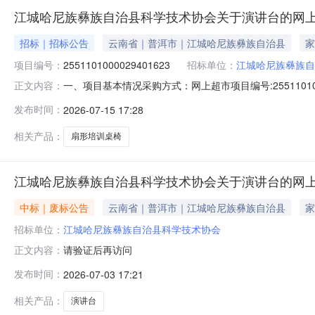
江城哈尼族彝族自治县科学技术协会关于演讲台的网
招标｜招标公告
云南省｜普洱市｜江城哈尼族彝族自治县
家
项目编号：
2551101000029401623
招标单位：
江城哈尼族彝族自
一、项目基本情况采购方式：网上超市项目编号:255110
正文内容：
购计划文号采购计划数量采购计划金额14530826JH202600
发布时间：
2026-07-15 17:28
销售属性：颜色分类：原木色产品尺寸（长*宽*高）(mm)：9
相关产品：
扇形培训桌椅
江城哈尼族彝族自治县科学技术协会关于演讲台的网
中标｜废标公告
云南省｜普洱市｜江城哈尼族彝族自治县
家
招标单位：
江城哈尼族彝族自治县科学技术协会
请验证后再访问
正文内容：
发布时间：
2026-07-03 17:21
相关产品：
演讲台