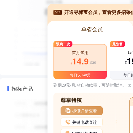
开通寻标宝会员，查看更多招采
VIP
单省会员
限购一次
最划算
1
首月试用
1
14.9
¥39
¥
¥
每日仅0.48元
每日仅
到期29元/月/省自动续费，可随时取消。
招标产品
标讯详情查看
关键电话直连