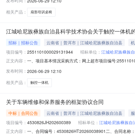
发布时间：
2026-06-29 12:10
销售属性：颜色分类：原木色产品尺寸（长*宽*高）(mm)：9
相关产品：
扇形培训桌椅
江城哈尼族彝族自治县科学技术协会关于触控一体机
招标｜招标公告
云南省｜普洱市｜江城哈尼族彝族自治县
机
项目编号：
2551101000029131944
招标单位：
江城哈尼族彝族自
一、项目基本情况采购方式：网上超市项目编号:255110
正文内容：
号采购计划文号采购计划数量采购计划金额14530826JH20
发布时间：
2026-06-29 12:10
机（安卓14.04+32G大内存/内置1900万像素摄像头）75
相关产品：
触控一体机
关于车辆维修和保养服务的框架协议合同
中标｜合同公告
云南省｜普洱市｜江城哈尼族彝族自治县
服
项目编号：
4530826JH202600389
招标单位：
江城哈尼族彝族自
一、合同编号：4530826HT20260038901二、合
正文内容：