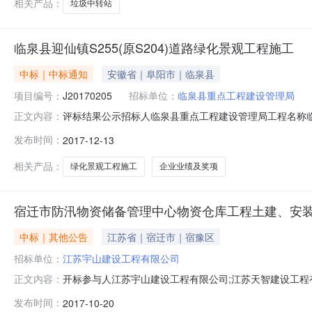
相关产品：
垃圾中转站
临泉县迎仙镇S255(原S204)道路绿化景观工程施工
中标｜中标通知
安徽省｜阜阳市｜临泉县
项目编号：
J20170205
招标单位：
临泉县重点工程建设管理局
评标结果公示招标人临泉县重点工程建设管理局工程名称临泉县迎
正文内容：
间12月13日至12月18日第一中标候选人安徽昌达道路设
发布时间：
2017-12-13
区附属工程一标段合同金额14469427.67元。项目
相关产品：
绿化景观工程施工
企业业绩及奖项
宿迁市防汛物资储备管理中心物资仓库工程土建、安
中标｜其他公告
江苏省｜宿迁市｜宿豫区
招标单位：
江苏宇山建设工程有限公司
开标参与人江苏宇山建设工程有限公司;江苏天智建设工程
正文内容：
宏臻工程有限公司;江苏金鹰建设有限公司;江苏宇通建设投
发布时间：
2017-10-20
江苏新阳建设有限公司;宿迁冠鼎建设有限公司;江苏旭通