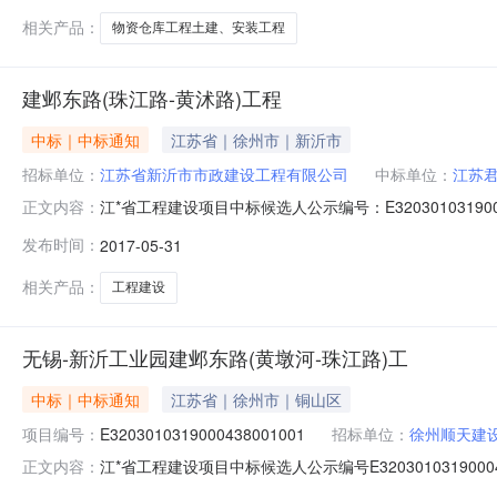
公司;宿迁正航建设工
相关产品：
物资仓库工程土建、安装工程
建邺东路(珠江路-黄沭路)工程
中标｜中标通知
江苏省｜徐州市｜新沂市
招标单位：
江苏省新沂市市政建设工程有限公司
中标单位：
江苏
江*省工程建设项目中标候选人公示编号：E320301031
正文内容：
锡-新沂工业园建邺东路（黄墩河-珠江路）工程的评标工
发布时间：
2017-05-31
名第二名第三名中标候选人名称江*君临建设工程有限公司徐州广通建
相关产品：
工程建设
无锡-新沂工业园建邺东路(黄墩河-珠江路)工
中标｜中标通知
江苏省｜徐州市｜铜山区
项目编号：
E3203010319000438001001
招标单位：
徐州顺天建
江*省工程建设项目中标候选人公示编号E3203010319
正文内容：
新沂工业园建邺东路（黄墩河-珠江路）工程的评标工作