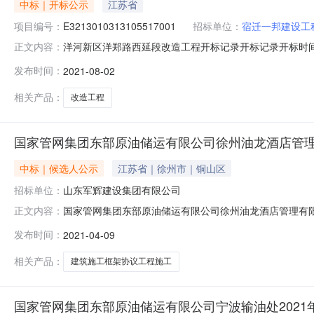
中标｜开标公示
江苏省
项目编号：
E3213010313105517001
招标单位：
宿迁一邦建设工
洋河新区洋郑路西延段改造工程开标记录开标记录开标时间：2021-0
正文内容：
开标记录内容投标人名称:宿迁一邦建设工程有限公司;项目负责人:;报
发布时间：
2021-08-02
称:江苏弗居建设有限公司;项目负责人:;报价:0.00元/%;工期
相关产品：
改造工程
国家管网集团东部原油储运有限公司徐州油龙酒店管理有
中标｜候选人公示
江苏省｜徐州市｜铜山区
招标单位：
山东军辉建设集团有限公司
国家管网集团东部原油储运有限公司徐州油龙酒店管理有限公
正文内容：
选人公示2021年04月08日开标的国家管网集团东部原
发布时间：
2021-04-09
标委员会的评审，中标候选人均符合招标文件要求的资格
选人第七中标候选人
相关产品：
建筑施工框架协议工程施工
国家管网集团东部原油储运有限公司宁波输油处2021