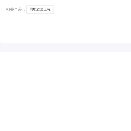
市徐淮建设工程有限公司802719.844011000.02017-04-
相关产品：
弱电管道工程
NEW
HOT
5折起
暂时没有搜索结果…