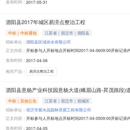
发布时间：
2017-05-31
第二名第三名中标候选人名称江*君临建设工程有限公司徐州广通建
泗阳县2017年城区易涝点整治工程
中标｜中标通知
江苏省｜宿迁市｜泗阳县
招标单位：
泗阳县区域供水有限公司
开标参与人开标地点开标时间2017-04-0609:00
正文内容：
目经理1泗阳县区域供水有限公司0刘波2江苏坦途路桥工程有限公司
发布时间：
2017-04-06
045000.02017-04-0517:35:41.51单萍莉
相关产品：
易涝点整治工程
泗阳县意杨产业科技园意杨大道(峨眉山路-昇茂路段)道
中标｜其他公告
江苏省｜宿迁市｜宿城区
招标单位：
宿迁市紫水晶园林景观工程有限公司
开标参与人开标地点开标时间2017-04-0509:00
正文内容：
工期(交货期)投标保证金额投标文件递交时间项目经理1宿迁市紫水晶
发布时间：
2017-04-05