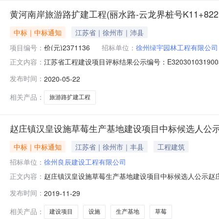
黄河南岸旅游路扩建工程(丽水路-云龙界桩号K11+822.12
中标｜中标通知
江苏省｜徐州市｜沛县
项目编号：
价(元)2371136
招标单位：
徐州绿宇园林工程有限公司
江苏省工程建设项目评标结果公示编号：E320301031
正文内容：
经确定。本项目采用的评标办法，现将评标结果公示如下
发布时间：
2020-05-22
公司投标报价(元)23711368.6623787821.21236
相关产品：
旅游路扩建工程
赵庄镇汉皇设施草莓生产基地建设项目中标候选人公
中标｜中标通知
江苏省｜徐州市｜丰县
工程建筑
招标单位：
徐州良辰建设工程有限公司
赵庄镇汉皇设施草莓生产基地建设项目中标候选人公示赵
正文内容：
定，赵庄镇汉皇设施草莓生产基地建设项目的评标工作已
发布时间：
2019-11-29
投标人名称徐州良辰建设工程有限公司江苏屹盛建设有限公司徐州顺
名渠青松王杨娣
相关产品：
建设项目
设施
生产基地
草莓