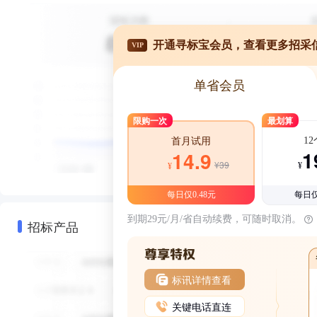
开通寻标宝会员，查看更多招采
VIP
单省会员
限购一次
最划算
1
首月试用
1
14.9
¥39
¥
¥
每日仅0.48元
每日仅
到期29元/月/省自动续费，可随时取消。
招标产品
标讯详情查看
关键电话直连