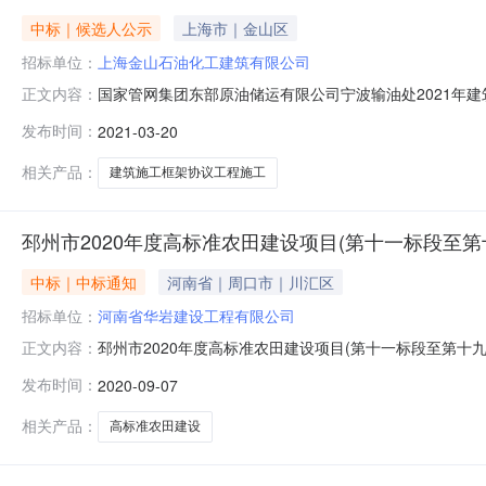
中标｜候选人公示
上海市｜金山区
招标单位：
上海金山石油化工建筑有限公司
国家管网集团东部原油储运有限公司宁波输油处2021年建筑施
正文内容：
团东部原油储运有限公司宁波输油处2021年建筑施工框
发布时间：
2021-03-20
第一中标候选人第二中标候选人第三中标候选人第四中标
标人名称上海金山石
相关产品：
建筑施工框架协议工程施工
邳州市2020年度高标准农田建设项目(第十一标段至第
中标｜中标通知
河南省｜周口市｜川汇区
招标单位：
河南省华岩建设工程有限公司
邳州市2020年度高标准农田建设项目(第十一标段至第十
正文内容：
法规、规章和该工程招标文件的规定，邳州市2020年度
发布时间：
2020-09-07
第一中标候选人第二中标候选人第三中标候选人投标人名
*5**13*.13*5*1*1*.01*5577
相关产品：
高标准农田建设