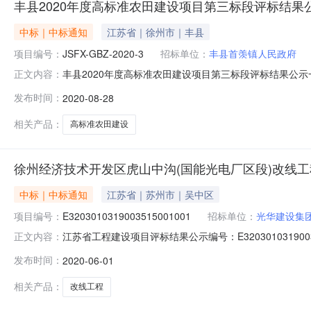
丰县2020年度高标准农田建设项目第三标段评标结果
中标｜中标通知
江苏省｜徐州市｜丰县
项目编号：
JSFX-GBZ-2020-3
招标单位：
丰县首羡镇人民政府
丰县2020年度高标准农田建设项目第三标段评标结果公
正文内容：
建设项目土建工程第三标段招标编号：JSFX-GBZ-2020
发布时间：
2020-08-28
人名称项目负责人投标报价(元)质量标准JSFX-GBZ-20
相关产品：
高标准农田建设
徐州经济技术开发区虎山中沟(国能光电厂区段)改线工
中标｜中标通知
江苏省｜苏州市｜吴中区
项目编号：
E3203010319003515001001
招标单位：
光华建设集
江苏省工程建设项目评标结果公示编号：E320301031
正文内容：
经确定。本项目采用的评标办法，现将评标结果公示如下
发布时间：
2020-06-01
司投标报价(元)8688605.618686532.90872830
相关产品：
改线工程