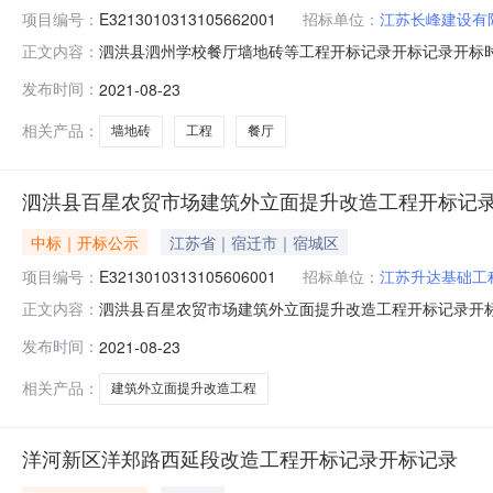
项目编号：
E3213010313105662001
招标单位：
江苏长峰建设有
泗洪县泗州学校餐厅墙地砖等工程开标记录开标记录开标时间：2021
正文内容：
开标记录内容投标人名称:江苏长峰建设有限公司;项目负责人:;报价:
发布时间：
2021-08-23
称:徐州顺天建设工程有限公司;项目负责人:;报价:0.00元/%
相关产品：
墙地砖
工程
餐厅
泗洪县百星农贸市场建筑外立面提升改造工程开标记
中标｜开标公示
江苏省｜宿迁市｜宿城区
项目编号：
E3213010313105606001
招标单位：
江苏升达基础工
泗洪县百星农贸市场建筑外立面提升改造工程开标记录开标记录开标时
正文内容：
08-2310:00开标记录内容投标人名称:江苏升达基础工程有限
发布时间：
2021-08-23
间:WedAug1815:50:15CST2021,投标人名称:宿迁盛
相关产品：
建筑外立面提升改造工程
洋河新区洋郑路西延段改造工程开标记录开标记录