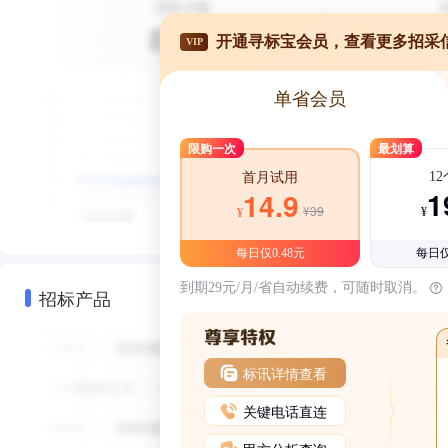
开通寻标宝会员，查看更多招采
VIP
单省会员
限购一次
最划算
1
首月试用
1
14.9
¥39
¥
¥
每日仅0.48元
每日仅
到期29元/月/省自动续费，可随时取消。
招标产品
标讯详情查看
关键电话直连