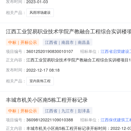
发布时间：
2023-01-03
投标人名称:江西交泰路桥建设有限公司;项目负责人:黄妍;报价:
相关产品：
风雨球场建设
江西工业贸易职业技术学院产教融合工程综合实训楼项目1
中标｜开标公示
江西省｜南昌市｜南昌县
项目编号：
36012520190830010107
招标单位：
江西省启荣建设
江西工业贸易职业技术学院产教融合工程综合实训楼项目1F~3F、1
正文内容：
人开标地点1号开标厅开标时间2022-12-1609:30开标记
发布时间：
2022-12-17 08:18
额:100000.00元,投标文件递交时间:ThuDec1508:45
相关产品：
室内装饰工程
丰城市机关小区南5栋工程开标记录
中标｜开标公示
江西省｜九江市｜彭泽县
项目编号：
36098120221109010388
招标单位：
江西保优建筑工
丰城市机关小区南5栋工程开标记录开标时间：2022-12-0709
正文内容：