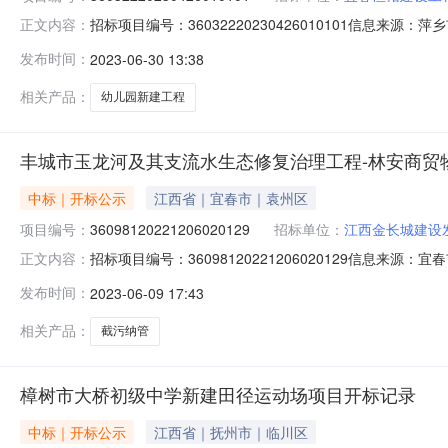
招标项目编号：36032220230426010101信息来
正文内容：
共资源交易中心开标参与人开标地点上栗县小开标室开标时间202
发布时间：
2023-06-30 13:38
量要求:;保证金金额:0.00元,投标文件递交时间:未上传,投
相关产品：
幼儿园新建工程
丰城市玉龙河及其支流水生态修复治理工程-林安商贸
中标｜开标公示
江西省｜宜春市｜袁州区
项目编号：
36098120221206020129
招标单位：
江西金长城建设
招标项目编号：36098120221206020129信息
正文内容：
06-0809:00信息来源：宜春市公共资源交易中心开标参与
发布时间：
2023-06-09 17:43
负责人:施福容;报价:0.00元/%;工期:日历天;质量要求:;保证金金
相关产品：
截污纳管
樟树市大桥初级中学新建田径运动场项目开标记录
中标｜开标公示
江西省｜抚州市｜临川区