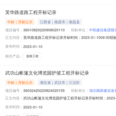
芙华路道路工程开标记录
中标｜开标公示
江西省｜南昌市｜南昌县
项目编号：
36010820220908020110
招标单位：
中联建设集团股
芙华路道路工程开标记录开标时间：2023-01-1009:30招
正文内容：
标人名称:中联建设集团股份有限公司;项目负责人:罗佳;报价:0.00
发布时间：
2023-01-10
赣州三泰建设工程有限公司;项目负责人:雷小艳;报价:0.00元
相关产品：
道路工程
武功山帐篷文化博览园护坡工程开标记录
中标｜开标公示
湖北省｜武汉市｜江汉区
项目编号：
36032420220824020155
招标单位：
湖北顺新建设发
武功山帐篷文化博览园护坡工程开标记录开标时间：2023-01-1
正文内容：
1009:30开标记录内容投标人名称:湖北顺新建设发展有限公司;
发布时间：
2023-01-10
间:MonJan0917:05:34CST2023,投标人名称:江西