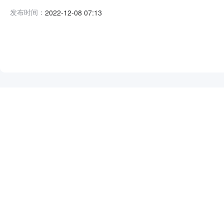
标记录内容投标人名称:江西保优建筑工程有限公司;项目负责人:林
发布时间：
2022-12-08 07:13
间:TueDec0619:57:13CST2022,投标人名称:江西
NEW
HOT
5折起
暂时没有搜索结果…