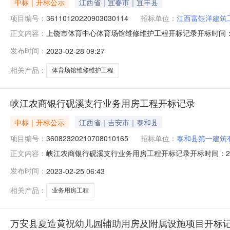
中标｜开标公示
江西省｜宜春市｜宜丰县
项目编号：
36110120220903030114
招标单位：
江西富钰洋建筑
上饶市体育中心体育场馆维修维护工程开标记录开标时间：2023-0
正文内容：
2709:00开标记录内容投标人名称:江西富钰洋建筑工程有限公
发布时间：
2023-02-28 09:27
江西恒营景观建设有限公司;项目负责人:郭全湖;报价:0.00元/
相关产品：
体育场馆维修维护工程
峡江农商银行砚溪支行业务用房工程开标记录
中标｜开标公示
江西省｜吉安市｜泰和县
项目编号：
36082320210708010165
招标单位：
泰和县第一建筑
峡江农商银行砚溪支行业务用房工程开标记录开标时间：2023-0
正文内容：
2409:00开标记录内容投标人名称:泰和县第一建筑有限公司;项
发布时间：
2023-02-25 06:43
间:ThuFeb2308:33:49CST2023,投标人名称:江西鸿
相关产品：
业务用房工程
万安县夏造黄祝幼儿园辅助用房及附属设施项目开标