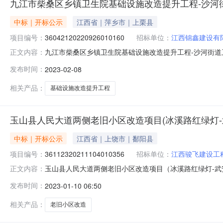
九江市柴桑区乡镇卫生院基础设施改造提升工程-沙河
中标｜开标公示
江西省｜萍乡市｜上栗县
项目编号：
36042120220926010160
招标单位：
江西锦鑫建设有
九江市柴桑区乡镇卫生院基础设施改造提升工程-沙河街道卫生院项
正文内容：
厅开标时间2023-02-0809:30开标记录内容投标人名称:
发布时间：
2023-02-08
投标人名称:江西长升建设工程有限公司;项目负责人:王凯露;报价:
相关产品：
基础设施改造提升工程
玉山县人民大道两侧老旧小区改造项目(冰溪路红绿灯-
中标｜开标公示
江西省｜上饶市｜鄱阳县
项目编号：
36112320211104010356
招标单位：
江西骏飞建设工
玉山县人民大道两侧老旧小区改造项目（冰溪路红绿灯-武安路红绿
正文内容：
室开标时间2023-01-0909:00开标记录内容投标人名称:
发布时间：
2023-01-10 06:50
时间:FriJan0617:21:22CST2023,投标人名称:江西
相关产品：
老旧小区改造