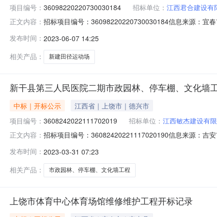
项目编号：
36098220220730030184
招标单位：
江西君合建设有
招标项目编号：36098220220730030184信息来
正文内容：
资源交易中心开标参与人开标地点开标三室(樟树）开标时间202
发布时间：
2023-06-07 14:25
要求:;保证金金额:0.00元,投标文件递交时间:MonJun051
相关产品：
新建田径运动场
新干县第三人民医院二期市政园林、停车棚、文化墙
中标｜开标公示
江西省｜上饶市｜德兴市
项目编号：
3608242022111702019
招标单位：
江西敏杰建设有限
招标项目编号：36082420221117020190信息来
正文内容：
源：吉安市公共资源交易中心开标参与人开标地点详见招标文件开标
发布时间：
2023-03-31 07:23
日历天;质量要求:;保证金金额:0.00元,投标文件递交时间:
相关产品：
市政园林、停车棚、文化墙工程
上饶市体育中心体育场馆维修维护工程开标记录