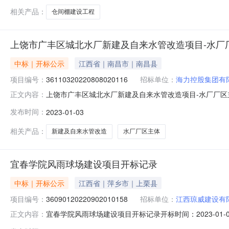
相关产品：
仓间棚建设工程
上饶市广丰区城北水厂新建及自来水管改造项目-水厂
中标｜开标公示
江西省｜南昌市｜南昌县
项目编号：
36110320220808020116
招标单位：
海力控股集团有
上饶市广丰区城北水厂新建及自来水管改造项目-水厂厂区主体项目
正文内容：
厅开标时间2023-01-0317:00开标记录内容投标人名称:
发布时间：
2023-01-03
间:MonJan0220:34:45CST2023,投标人名称:甘肃
相关产品：
新建及自来水管改造
水厂厂区主体
宜春学院风雨球场建设项目开标记录
中标｜开标公示
江西省｜萍乡市｜上栗县
项目编号：
36090120220902010158
招标单位：
江西琼威建设有
宜春学院风雨球场建设项目开标记录开标时间：2023-01-0309
正文内容：
标记录内容投标人名称:江西琼威建设有限公司;项目负责人:邱丽丹;报价