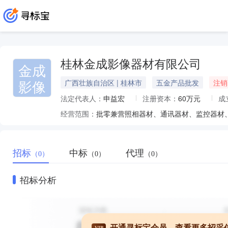
桂林金成影像器材有限公司
金成
影像
广西壮族自治区 | 桂林市
五金产品批发
注销
法定代表人：
申益宏
注册资本：
60万元
成
经营范围：
批零兼营照相器材、通讯器材、监控器材
招标
中标
代理
（0）
（0）
（0）
招标分析
开通寻标宝会员，查看更多招采
VIP