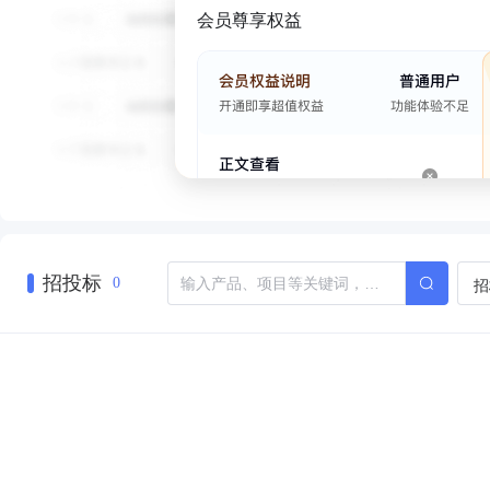
会员尊享权益
招投标
招
0