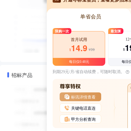
单省会员
限购一次
最划算
1
首月试用
1
14.9
¥39
¥
¥
每日仅0.48元
每日仅
到期29元/月/省自动续费，可随时取消。
招标产品
标讯详情查看
关键电话直连
甲方分析查询