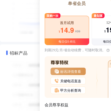
单省会员
限购一次
最划算
1
首月试用
1
14.9
¥39
¥
¥
每日仅0.48元
每日仅
到期29元/月/省自动续费，可随时取消。
招标产品
标讯详情查看
关键电话直连
甲方分析查询
会员尊享权益