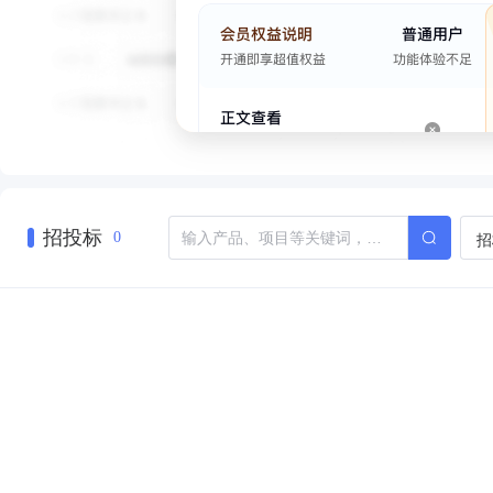
招投标
招
0