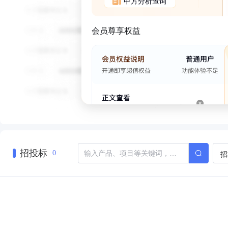
甲方分析查询
会员尊享权益
招投标
招
0