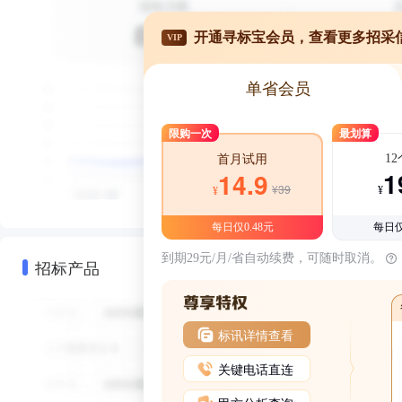
开通寻标宝会员，查看更多招采
VIP
单省会员
限购一次
最划算
1
首月试用
1
14.9
¥39
¥
¥
每日仅0.48元
每日仅
到期29元/月/省自动续费，可随时取消。
招标产品
标讯详情查看
关键电话直连