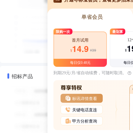
单省会员
限购一次
最划算
1
首月试用
1
14.9
¥39
¥
¥
每日仅0.48元
每日仅
到期29元/月/省自动续费，可随时取消。
招标产品
标讯详情查看
关键电话直连
甲方分析查询