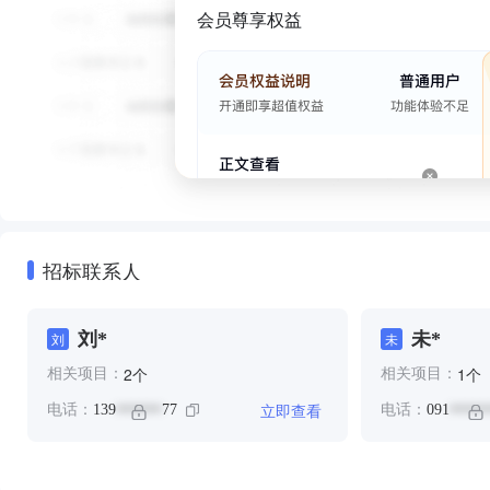
会员尊享权益
招标联系人
刘*
未*
刘
未
个
个
2
1
相关项目：
相关项目：
立即查看
电话：
139
77
电话：
091
******
*****