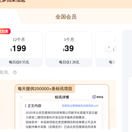
全国会员
最划算
12个月
1个月
3个月
199
39
99
¥
¥
¥
每日仅0.55元
每日仅1.26元
每日仅1.08元
时取消。