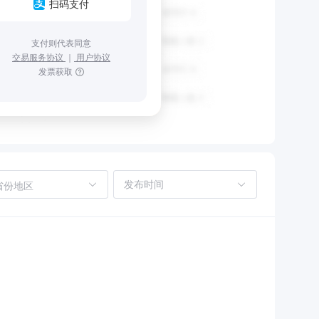
扫码支付
支付则代表同意
交易服务协议
｜
用户协议
发票获取
省份地区