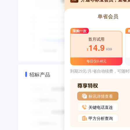
单省会员
限购一次
首月试用
14.9
¥39
¥
每日仅0.48元
到期29元/月/省自动续费，可随
招标产品
标讯详情查看
关键电话直连
甲方分析查询