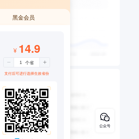
黑金会员
14.9
¥
支付后可进行选择生效省份
公众号