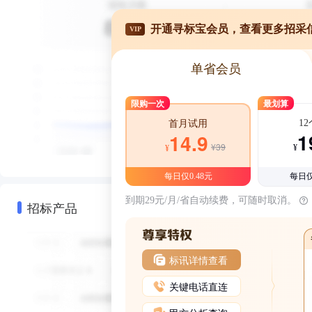
开通寻标宝会员，查看更多招采
VIP
单省会员
限购一次
最划算
1
首月试用
1
14.9
¥39
¥
¥
每日仅0.48元
每日仅
到期29元/月/省自动续费，可随时取消。
招标产品
标讯详情查看
关键电话直连