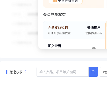
甲方分析查询
会员尊享权益
招投标
招
0