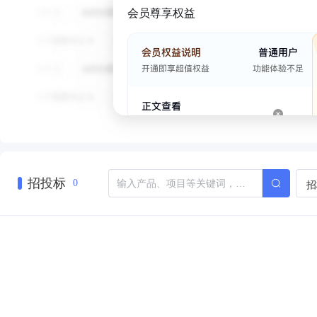
会员尊享权益
招投标
招
0