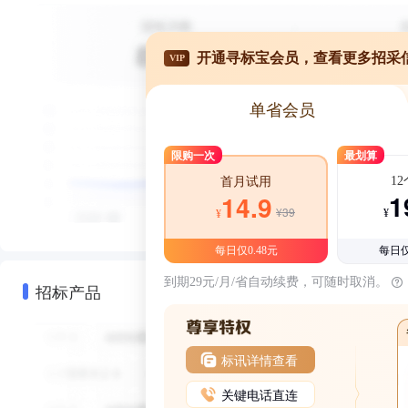
开通寻标宝会员，查看更多招采
VIP
单省会员
限购一次
最划算
1
首月试用
1
14.9
¥39
¥
¥
每日仅0.48元
每日仅
到期29元/月/省自动续费，可随时取消。
招标产品
标讯详情查看
关键电话直连