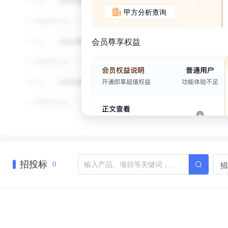
甲方分析查询
会员尊享权益
招投标
招
0