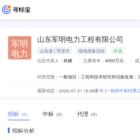
山东军明电力工程有限公司
军明
电力
山东省 | 菏泽市
场地准备活动
开业
法定代表人：
林娜
注册资本：
4000万元
成
经营范围：
最新动态：
参与
[一标段中标结果公
2026-07-31 16:48
招标
中标
代理
（0）
（0）
（0）
招标分析