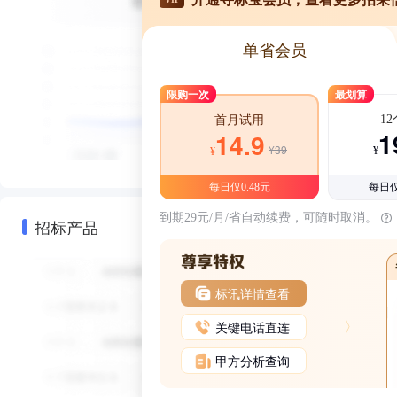
单省会员
限购一次
最划算
1
首月试用
1
14.9
¥39
¥
¥
每日仅0.48元
每日仅
到期29元/月/省自动续费，可随时取消。
招标产品
标讯详情查看
关键电话直连
甲方分析查询