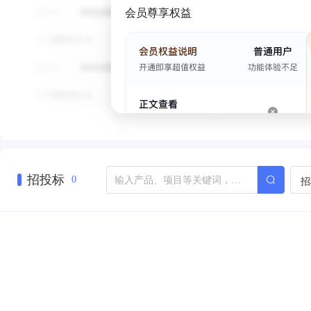
会员尊享权益
招投标
招
0