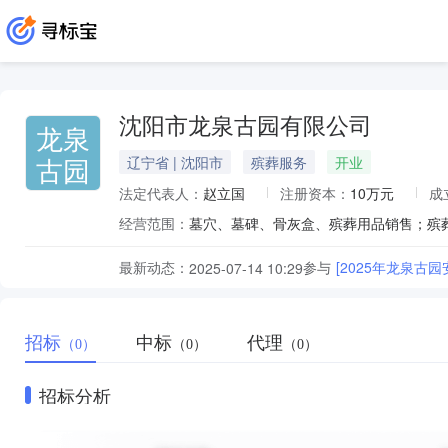
沈阳市龙泉古园有限公司
龙泉
古园
辽宁省 | 沈阳市
殡葬服务
开业
法定代表人：
赵立国
注册资本：
10万元
成
经营范围：
墓穴、墓碑、骨灰盒、殡葬用品销售；殡
最新动态：
参与
[2025年龙泉古
2025-07-14 10:29
招标
中标
代理
（0）
（0）
（0）
招标分析