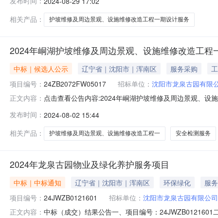
发布时间：
2024-08-29 17:02
程一期设计服务项目。详见服务需求。设计服务周期：合
接受联合体。二、
相关产品：
护坡维修及周边景观、设施维修改造工程一期设计服务
2024年峒湖护坡维修及周边景观、设施维修改造工
中标｜候选人公示
辽宁省｜沈阳市｜浑南区
服务采购
工
项目编号：
24ZB2072FW05017
招标单位：
沈阳市龙泉古园有限
点击查看公告内容:2024年峒湖护坡维修及周边景观、设
正文内容：
项目中标公示（招标编号：24ZB2072FW05017）一
发布时间：
2024-08-02 15:44
设科学研究院有限责任公司中标价格：9.4万元二、其他：一
相关产品：
护坡维修及周边景观、设施维修改造工程一
安全检测服务
2024年龙泉古园物业及绿化养护服务项目
中标｜中标通知
辽宁省｜沈阳市｜浑南区
环保绿化
服务
项目编号：
24JWZB0121601
招标单位：
沈阳市龙泉古园有限公司
中标（成交）结果公告一、项目编号：24JWZB0121
正文内容：