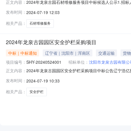
2024年龙泉古园石材维修服务项目中标候选人公示1.招
正文内容：
号4.代理机构联系人和联系方式：曲经理181101234945.项
发布时间：
2024-07-19 12:03
月22日8.成交结果公示如下：曲阳县锦睿园林雕塑有限公司，
相关产品：
石材维修服务
2024年龙泉古园园区安全护栏采购项目
中标｜中标通知
辽宁省｜沈阳市｜浑南区
交通运输
货物
项目编号：
SHY-20240524001
招标单位：
沈阳市龙泉古园有限公
2024年龙泉古园园区安全护栏采购项目中标公告辽宁浩亿
正文内容：
20240524001）进行公开招标采购，现将采购结果公告如
发布时间：
2024-07-19 10:33
中标人：辽宁昌德建筑工程有限公司中标内容：2024年龙
丽凤、
相关产品：
安全护栏