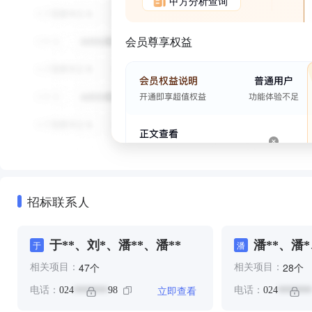
甲方分析查询
会员尊享权益
招标联系人
于**、刘*、潘**、潘**
潘**、潘*
于
潘
个
个
47
28
相关项目：
相关项目：
立即查看
电话：
024
98
电话：
024
*******
*******