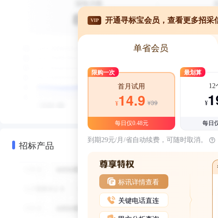
开通寻标宝会员，查看更多招采
VIP
单省会员
限购一次
最划算
1
首月试用
1
14.9
¥39
¥
¥
每日仅0.48元
每日仅
到期29元/月/省自动续费，可随时取消。
招标产品
标讯详情查看
关键电话直连