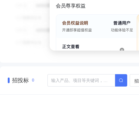
会员尊享权益
招投标
招
0