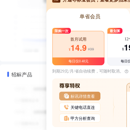
单省会员
限购一次
最划算
1
首月试用
1
14.9
¥39
¥
¥
每日仅0.48元
每日仅
到期29元/月/省自动续费，可随时取消。
招标产品
标讯详情查看
关键电话直连
甲方分析查询