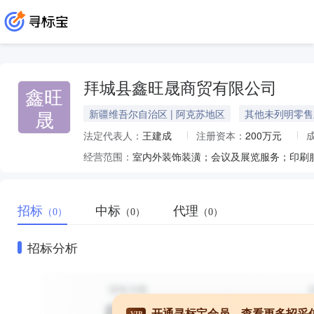
拜城县鑫旺晟商贸有限公司
鑫旺
晟
新疆维吾尔自治区 | 阿克苏地区
其他未列明零售
法定代表人：
王建成
注册资本：
200万元
经营范围：
招标
中标
代理
（0）
（0）
（0）
招标分析
开通寻标宝会员，查看更多招采
VIP