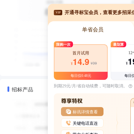
开通寻标宝会员，查看更多招采
VIP
单省会员
限购一次
最划算
1
首月试用
1
14.9
¥39
¥
¥
每日仅0.48元
每日仅
到期29元/月/省自动续费，可随时取消。
招标产品
标讯详情查看
关键电话直连