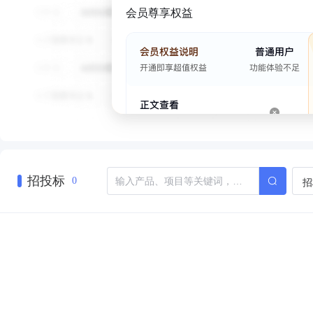
会员尊享权益
招投标
招
0