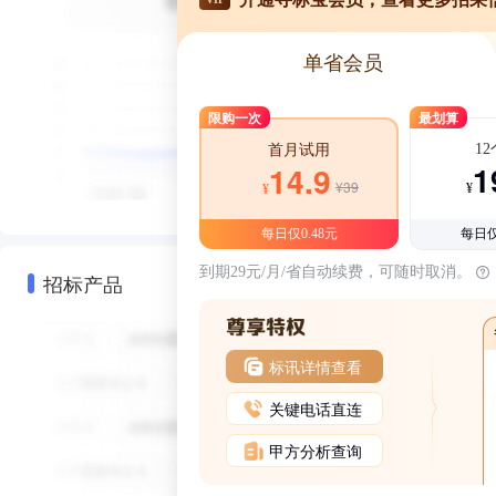
单省会员
限购一次
最划算
1
首月试用
1
14.9
¥39
¥
¥
每日仅0.48元
每日仅
到期29元/月/省自动续费，可随时取消。
招标产品
标讯详情查看
关键电话直连
甲方分析查询