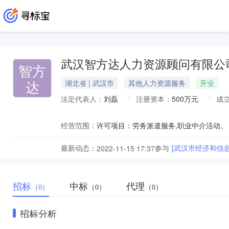
武汉智方达人力资源顾问有限公
智方
达
湖北省 | 武汉市
其他人力资源服务
开业
法定代表人：
刘磊
注册资本：
500万元
成
经营范围：
最新动态：
参与
[武汉市经济和信息
2022-11-15 17:37
招标
中标
代理
（0）
（0）
（0）
招标分析