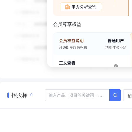
甲方分析查询
会员尊享权益
招投标
招
0