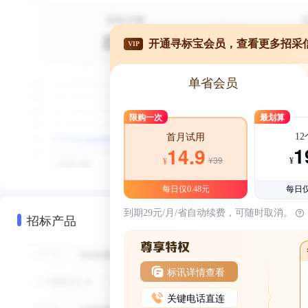
开通寻标宝会员，查看更多招采
VIP
单省会员
限购一次
最划算
1
首月试用
1
14.9
¥39
¥
¥
每日仅0.48元
每日仅
到期29元/月/省自动续费，可随时取消。
招标产品
标讯详情查看
关键电话直连