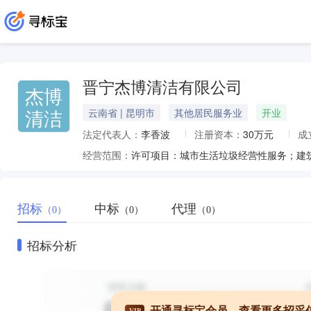
晋宁杰博清洁有限公司
杰博
清洁
云南省 | 昆明市
其他居民服务业
开业
法定代表人：
李香波
注册资本：
30万元
成
经营范围：
招标
中标
代理
（0）
（0）
（0）
招标分析
开通寻标宝会员，查看更多招采
VIP