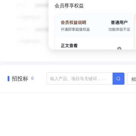
会员尊享权益
招投标
招
0