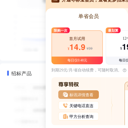
单省会员
限购一次
最划算
1
首月试用
1
14.9
¥39
¥
¥
每日仅0.48元
每日仅
到期29元/月/省自动续费，可随时取消。
招标产品
标讯详情查看
关键电话直连
甲方分析查询