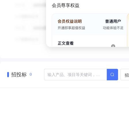
会员尊享权益
招投标
招
0