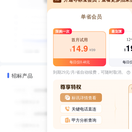
单省会员
限购一次
最划算
1
首月试用
1
14.9
¥39
¥
¥
每日仅0.48元
每日仅
到期29元/月/省自动续费，可随时取消。
招标产品
标讯详情查看
关键电话直连
甲方分析查询