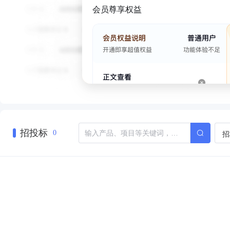
会员尊享权益
招投标
招
0