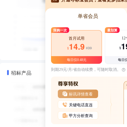
单省会员
限购一次
最划算
1
首月试用
1
14.9
¥39
¥
¥
每日仅0.48元
每日仅
到期29元/月/省自动续费，可随时取消。
招标产品
标讯详情查看
关键电话直连
甲方分析查询