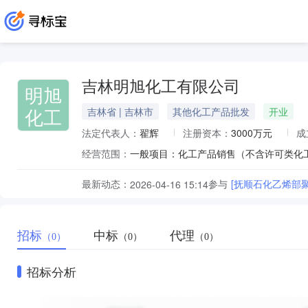
吉林明旭化工有限公司
明旭
化工
吉林省 | 吉林市
其他化工产品批发
开业
法定代表人：
翟辉
注册资本：
3000万元
成
经营范围：
最新动态：
参与
[抚顺石化乙烯部聚乙
2026-04-16 15:14
招标
中标
代理
（0）
（0）
（0）
招标分析