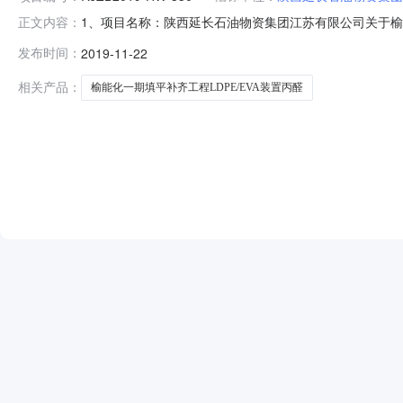
1、项目名称：陕西延长石油物资集团江苏有限公司关于榆能化一
正文内容：
物资集团江苏有限公司4、招标代理机构：西安瑞君建设项目
发布时间：
2019-11-22
同签订后接到买方供货通知后15日内到货第二名陕西宁兴新能
相关产品：
榆能化一期填平补齐工程LDPE/EVA装置丙醛