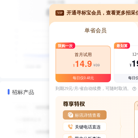
开通寻标宝会员，查看更多招采
VIP
单省会员
限购一次
最划算
1
首月试用
1
14.9
¥39
¥
¥
每日仅0.48元
每日仅
到期29元/月/省自动续费，可随时取消。
招标产品
标讯详情查看
关键电话直连