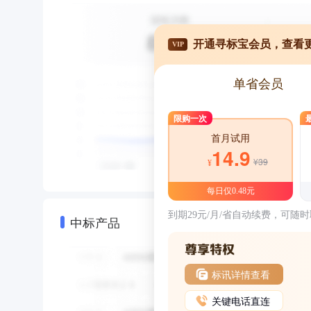
开通寻标宝会员，查看
VIP
单省会员
限购一次
首月试用
14.9
¥39
¥
每日仅0.48元
到期29元/月/省自动续费，可随
中标产品
标讯详情查看
关键电话直连