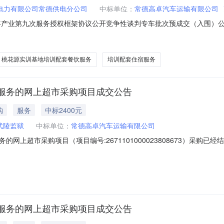
电力有限公司常德供电分公司
中标单位：
常德高卓汽车运输有限公司
年产业第九次服务授权框架协议公开竞争性谈判专车批次预成交（入围）公示
南湘能创业项目管理有限公司招标人：国网湖南省电力有限公司常德供电分公司
桃花源实训基地培训配套餐饮服务
培训配套住宿服务
服务的网上超市采购项目成交公告
购
服务
中标2400元
武陵监狱
中标单位：
常德高卓汽车运输有限公司
网上超市采购项目（项目编号:2671101000023808673）采购
采购项目项目编号:2671101000023808673项目联系人:周翔项目
本级报价起止时间:-二、采购单位信息采购单位名称:湖南省武陵监狱采购单
服务的网上超市采购项目成交公告