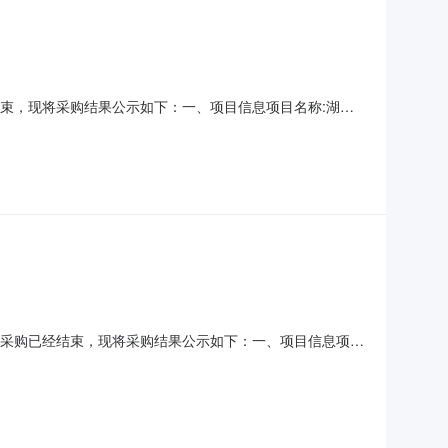
已经结束，现将采购结果公示如下：一、项目信息项目名称:湖南
联系电话:13107367890采购计划信息：项目所在行政区划
位地址:常德市石板滩镇狮子山村邓塝路采购
89）采购已经结束，现将采购结果公示如下：一、项目信息项目
789项目联系人:王凌云项目联系电话:/采购计划信息：项目所在
市武陵区金丹实验学校采购单位地址:常德市武陵区