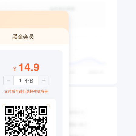
黑金会员
14.9
¥
支付后可进行选择生效省份