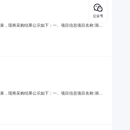
公众号
已经结束，现将采购结果公示如下：一、项目信息项目名称:湖南
目联系电话:18797779006采购计划信息：项目所在行政区
单位地址:常德市石板滩镇狮子山村邓塝路采
已经结束，现将采购结果公示如下：一、项目信息项目名称:湖南
联系电话:13107367890采购计划信息：项目所在行政区划
位地址:常德市石板滩镇狮子山村邓塝路采购