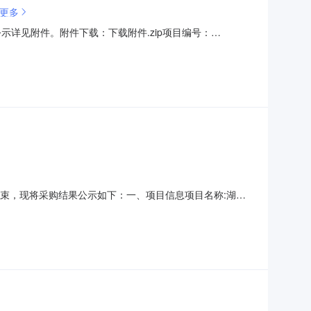
更多
详见附件。附件下载：下载附件.zip项目编号：
已经结束，现将采购结果公示如下：一、项目信息项目名称:湖南
联系电话:13107367890采购计划信息：项目所在行政区划
位地址:常德市石板滩镇狮子山村邓塝路采购