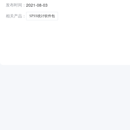
医药信息研究室SPSS统计软件包招标工作，经评委评议
发布时间：
2021-08-03
计软件包采购项目中标供应商名称：武汉合达智汇科技咨询有
监察室提出质疑，
相关产品：
SPSS统计软件包