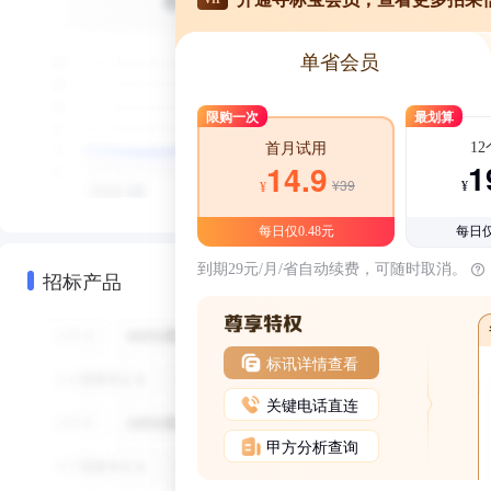
单省会员
限购一次
最划算
1
首月试用
1
14.9
¥39
¥
¥
每日仅0.48元
每日仅
到期29元/月/省自动续费，可随时取消。
招标产品
标讯详情查看
关键电话直连
甲方分析查询