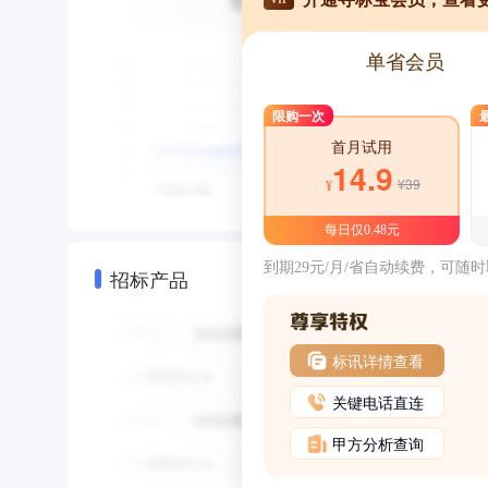
单省会员
限购一次
首月试用
14.9
¥39
¥
每日仅0.48元
到期29元/月/省自动续费，可随
招标产品
标讯详情查看
关键电话直连
甲方分析查询