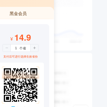
黑金会员
14.9
¥
支付后可进行选择生效省份