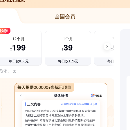
全国会员
最划算
12个月
1个月
3个月
199
39
99
¥
¥
¥
每日仅0.55元
每日仅1.26元
每日仅1.08元
时取消。