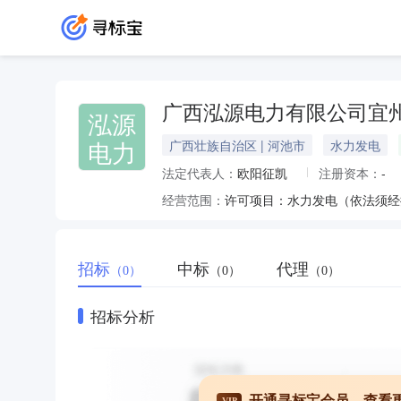
广西泓源电力有限公司宜
泓源
电力
广西壮族自治区 | 河池市
水力发电
法定代表人：
欧阳征凯
注册资本：
-
经营范围：
许可项目：水力发电（依法须经
招标
中标
代理
（0）
（0）
（0）
招标分析
开通寻标宝会员，查看
VIP