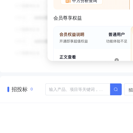
甲方分析查询
会员尊享权益
招投标
招
0