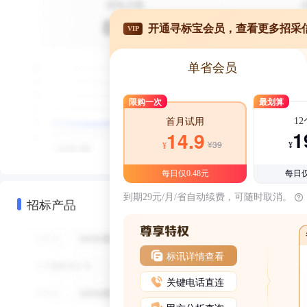
开通寻标宝会员，查看更多招采
VIP
单省会员
限购一次
最划算
1
首月试用
1
14.9
¥39
¥
¥
每日仅0.48元
每日仅
到期29元/月/省自动续费，可随时取消。
招标产品
标讯详情查看
关键电话直连