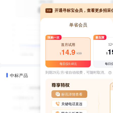
开通寻标宝会员，查看更多招采
VIP
单省会员
限购一次
最划算
1
首月试用
1
14.9
¥39
¥
¥
每日仅0.48元
每日仅
到期29元/月/省自动续费，可随时取消。
中标产品
标讯详情查看
关键电话直连